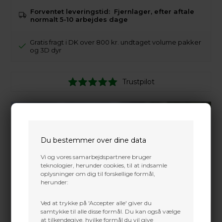
Forventet leveringstid:
Fjernlager, efter aftale
normalt 5-10 arbejdes dage
Gratis fragt i DK over 800 kr. undtaget volume pakker
og 3D dyr
Trustpilot
Du bestemmer over dine data
Vi og vores samarbejdspartnere bruger
teknologier, herunder cookies, til at indsamle
oplysninger om dig til forskellige formål,
herunder:
Ved at trykke på 'Accepter alle' giver du
samtykke til alle disse formål. Du kan også vælge
at tilkendegive, hvilke formål du vil give