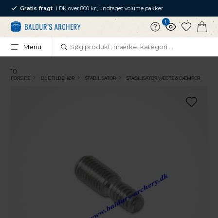
Gratis fragt
i DK over 800 kr., undtaget volume pakker
1
Menu
10
FORSIDE
BUE TILBEHØR
STABILISATOR
STABILISATOR VÆGTE & DÆMPER