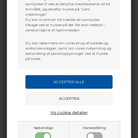
samtykke til ved at benytte checkboksene ud for
formålet, og derefter trykke på 'Gem
indstillinger'.
Du kan til enhver tid trække dit samtykke
tilbage ved at trykke på det lille ikon nederst i
venstre hjørne af hjemmesiden.
Du kan læse mere om vores brug af cookies og
andre teknologier, samt om vores indsamling og
behandling af personoplysninger ved at trykke
Vi gør vores bedste for at besvare alle henvendelser indenfor 24 timer.
på linket.
SEND SPØRGSMÅL
Martin Damsbo
Mere info
Sjælland
Vis cookie detaljer
Adpter skrue med gevind fra 1/4" til 5/16". Anvendes i
+45 2751 3356
forbindelse med stabilisator vægte
martin@baldurs-archery.dk
Nødvendige
Markedsføring
Jylland
Dette passer godt sammen.