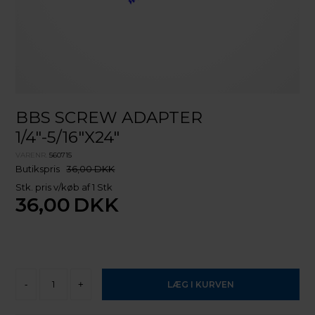
BBS SCREW ADAPTER
1/4"-5/16"X24"
VARENR.
560715
Butikspris
36,00 DKK
Stk. pris v/køb af 1 Stk
36,00
DKK
-
+