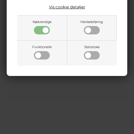
+45 9718 3356
Tarpulin-udgave.
Vis cookie detaljer
kontakt@baldurs-archery.dk
Opbygningen og lommeinddelingen er uændret, så
du stadig får den samme praktiske funktionalitet.
Det, der er forbedret, er ydermaterialet, som nu er
Nødvendige
Markedsføring
mere vandafvisende og modstandsdygtigt over for
ridser og snit – samtidig med at det giver rygsækken
et mere stilrent og moderne udtryk.
Fås i to farver: sort og rød/sort.
Funktionelle
Statistiske
Dette passer godt sammen.