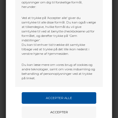
oplysninger om dig til forskellige formål,
herunder:
Ved at trykke på 'Accepter alle' giver du
samtykke til alle disse formål. Du kan også vælge
at tilkendegive, hvilke formål du vil give
samtykke til ved at benytte checkboksene ud for
formålet, og derefter trykke på 'Gem
indstillinger'.
Du kan til enhver tid trække dit samtykke
Vi gør vores bedste for at besvare alle henvendelser indenfor 24 timer.
tilbage ved at trykke på det lille ikon nederst i
venstre hjørne af hjemmesiden.
SEND SPØRGSMÅL
Du kan læse mere om vores brug af cookies og
andre teknologier, samt om vores indsamling og
behandling af personoplysninger ved at trykke
på linket.
Martin Damsbo
Mere info
Sjælland
Opgraderet kvalitet – samme velkendte design
+45 2751 3356
martin@baldurs-archery.dk
Formen er den samme, men kvaliteten er forbedret.
Jylland
Exe præsenterer en opdateret version af den
populære Speeder-rygsæk – nu i den nye Speeder