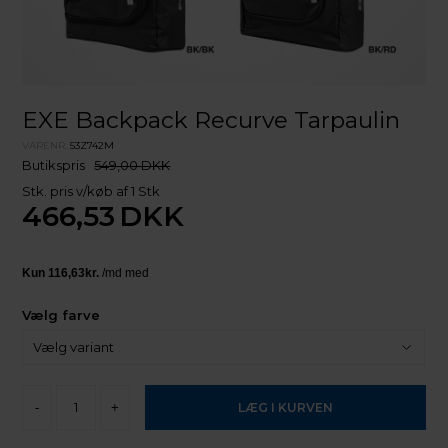
EXE Backpack Recurve Tarpaulin
VARENR.
53Z742M
Butikspris
549,00 DKK
Stk. pris v/køb af 1 Stk
466,53
DKK
Vælg farve
-
+