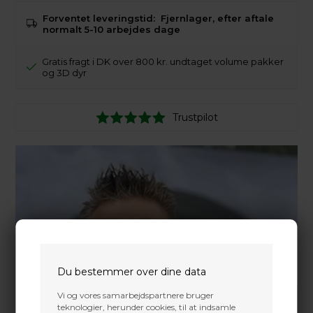
Forventet leveringstid:
Fjernlager, efter aftale
normalt 5-10 arbejdes dage
Gratis fragt i DK over 800 kr. undtaget volume pakker
og 3D dyr
Trustpilot
Du bestemmer over dine data
Vi og vores samarbejdspartnere bruger
teknologier, herunder cookies, til at indsamle