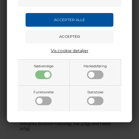
Sjælland
Technical specifications
+45 2751 3356
martin@baldurs-archery.dk
Length
Jylland
26, 28, 30, 32 inch
+45 9718 3356
kontakt@baldurs-archery.dk
Thread Size
Vis cookie detaljer
5/16
Nødvendige
Markedsføring
Colour True
Black
Material
Funktionelle
Statistiske
Carbon
Included Accessories
Weights: Bottom flat(45g), flat (25g) and head
(45g)