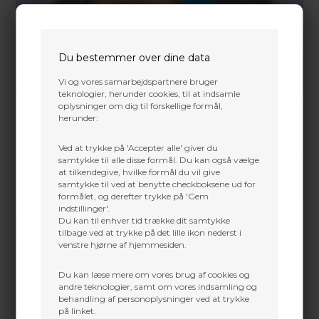
Du bestemmer over dine data
Vi og vores samarbejdspartnere bruger
teknologier, herunder cookies, til at indsamle
oplysninger om dig til forskellige formål,
herunder:
Ved at trykke på 'Accepter alle' giver du
samtykke til alle disse formål. Du kan også vælge
at tilkendegive, hvilke formål du vil give
samtykke til ved at benytte checkboksene ud for
formålet, og derefter trykke på 'Gem
indstillinger'.
Vi gør vores bedste for at besvare alle henvendelser indenfor 24 timer.
Du kan til enhver tid trække dit samtykke
SEND SPØRGSMÅL
tilbage ved at trykke på det lille ikon nederst i
venstre hjørne af hjemmesiden.
Du kan læse mere om vores brug af cookies og
andre teknologier, samt om vores indsamling og
behandling af personoplysninger ved at trykke
Martin Damsbo
på linket.
Mere info