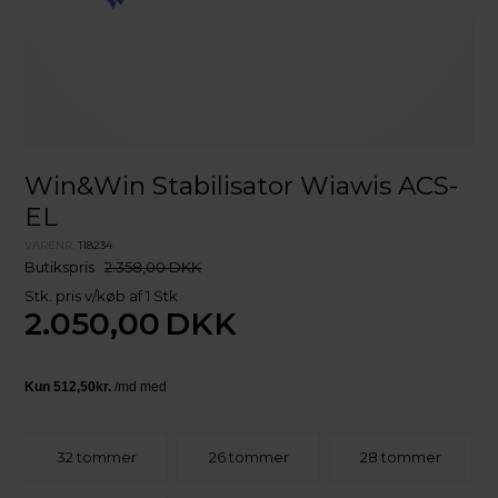
Win&Win Stabilisator Wiawis ACS-
EL
VARENR.
118234
Butikspris
2.358,00 DKK
Stk. pris v/køb af 1 Stk
2.050,00
DKK
32 tommer
26 tommer
28 tommer