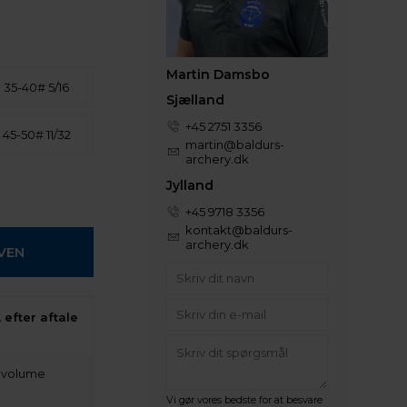
Martin Damsbo
35-40# 5/16
Sjælland
+45 2751 3356
45-50# 11/32
martin@baldurs-
archery.dk
Jylland
+45 9718 3356
kontakt@baldurs-
archery.dk
 efter aftale
t volume
Vi gør vores bedste for at besvare