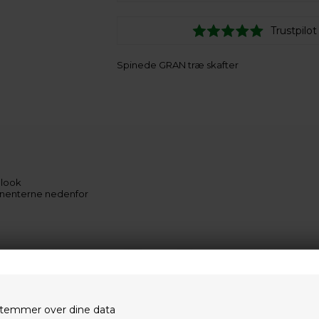
Trustpilot
Spinede GRAN træ skafter
 look
nenterne nedenfor
temmer over dine data