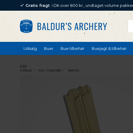
Gratis fragt
i DK over 800 kr., undtaget volume pakke
Udsalg
Buer
Bue tilbehør
Buejagt & tilbehør
250
FORSIDE
PILE + TILBEHØR
TRÆPILE