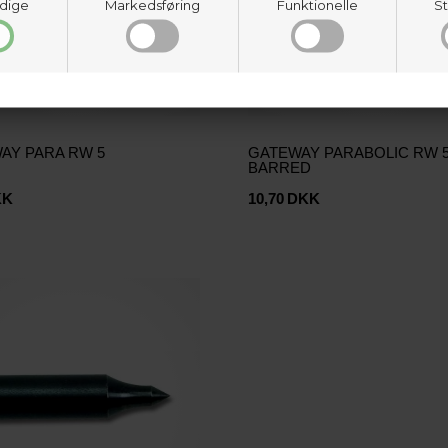
dige
Markedsføring
Funktionelle
St
AY PARA RW 5
GATEWAY PARABOLIC RW 5
BARRED
KK
10,70
DKK