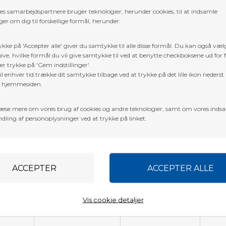
res samarbejdspartnere bruger teknologier, herunder cookies, til at indsamle
er om dig til forskellige formål, herunder:
ykke på 'Accepter alle' giver du samtykke til alle disse formål. Du kan også væl
ive, hvilke formål du vil give samtykke til ved at benytte checkboksene ud for 
er trykke på 'Gem indstillinger'.
l enhver tid trække dit samtykke tilbage ved at trykke på det lille ikon nederst 
f hjemmesiden.
NG NOCK CLASS 11/32
BOHNING NOCK CLASS 5/1
æse mere om vores brug af cookies og andre teknologier, samt om vores inds
KK
2,50
DKK
dling af personoplysninger ved at trykke på linket.
Vis cookie detaljer