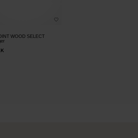
OINT WOOD SELECT
ger
KK