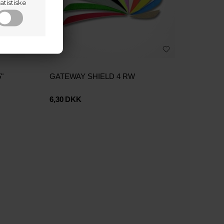
atistiske
"
GATEWAY SHIELD 4 RW
6,30
DKK