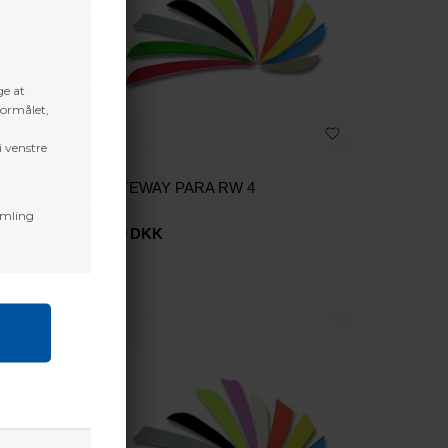
ge at
formålet,
i venstre
6
GATEWAY PARA RW 4
amling
7,60
DKK