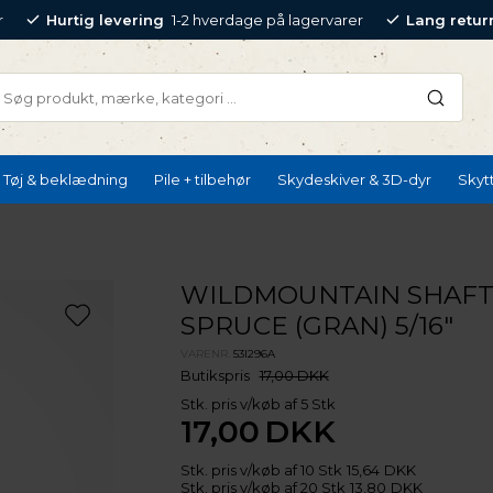
r
Hurtig levering
1-2 hverdage på lagervarer
Lang retur
Tøj & beklædning
Pile + tilbehør
Skydeskiver & 3D-dyr
Skyt
WILDMOUNTAIN SHAF
SPRUCE (GRAN) 5/16"
VARENR.
53I296A
Butikspris
17,00 DKK
Stk. pris v/køb af 5 Stk
17,00
DKK
Stk. pris v/køb af 10 Stk
15,64
DKK
Stk. pris v/køb af 20 Stk
13,80
DKK