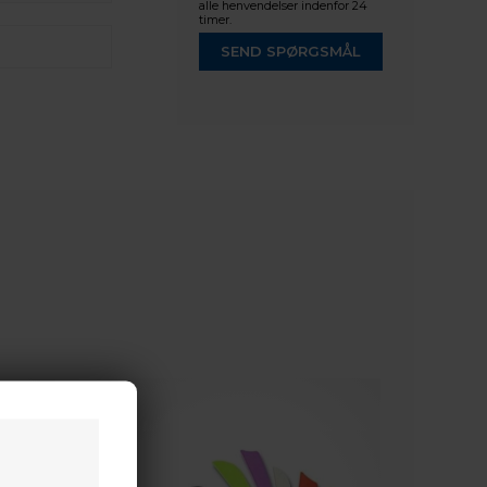
alle henvendelser indenfor 24
timer.
SEND SPØRGSMÅL