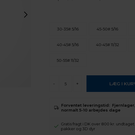
30-35# 5/16
45-50# 5/16
40-45# 5/16
40-45# 11/32
50-55# 11/32
-
+
Forventet leveringstid:
Fjernlager,
normalt 5-10 arbejdes dage
Gratis fragt i DK over 800 kr. undtage
pakker og 3D dyr