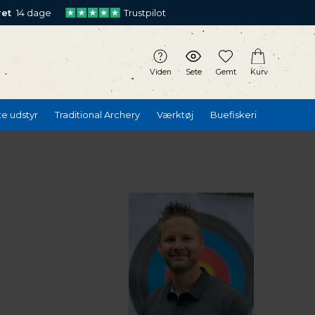
ret
14 dage
Trustpilot
Viden
Sete
Gemt
Kurv
te udstyr
Traditional Archery
Værktøj
Buefiskeri
T