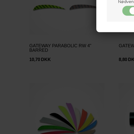
Nødven
GATEWAY PARABOLIC RW 4"
GATEW
BARRED
10,70
DKK
8,80
D