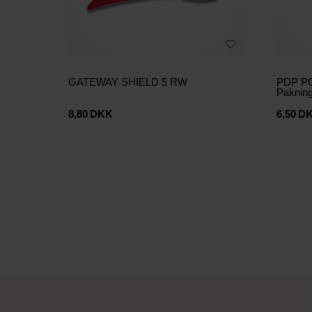
GATEWAY SHIELD 5 RW
PDP P
Paknin
8,80
DKK
6,50
D