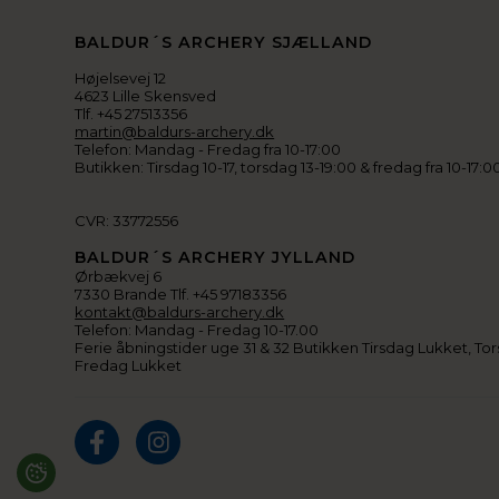
BALDUR´S ARCHERY SJÆLLAND
Højelsevej 12
4623 Lille Skensved
Tlf. +45 27513356
martin@baldurs-archery.dk
Telefon: Mandag - Fredag fra 10-17:00
Butikken: Tirsdag 10-17, torsdag 13-19:00 & fredag fra 10-17:0
CVR: 33772556
BALDUR´S ARCHERY JYLLAND
Ørbækvej 6
7330 Brande Tlf. +45 97183356
kontakt@baldurs-archery.dk
Telefon: Mandag - Fredag 10-17.00
Ferie åbningstider uge 31 & 32 Butikken Tirsdag Lukket, Tor
Fredag Lukket