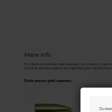
Mere info
For dem som ønsker det klassiske og smukke i træets
HUSK at sammensætte den færdige pile med kompo
Dette passer godt sammen.
Du bes