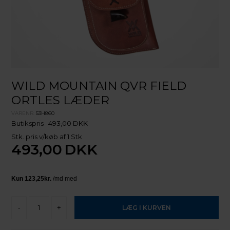
WILD MOUNTAIN QVR FIELD
ORTLES LÆDER
VARENR.
53H860
Butikspris
493,00 DKK
Stk. pris v/køb af 1 Stk
493,00
DKK
-
+