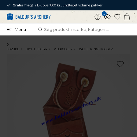
Gratis fragt
i DK over 800 kr., undtaget volume pakker
1
Menu
2
FORSIDE
SKYTTE UDSTYR
PILEKOGGER
BÆLTEHÆNGT KOGGER