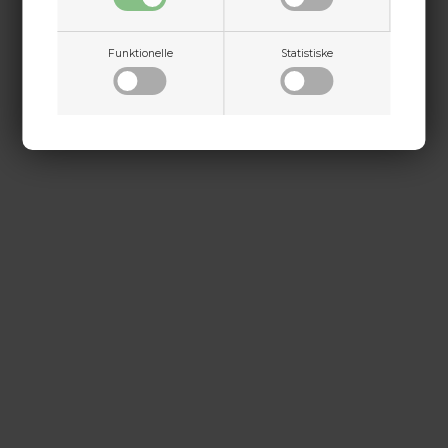
Jylland
+45 9718 3356
Funktionelle
Statistiske
kontakt@baldurs-archery.dk