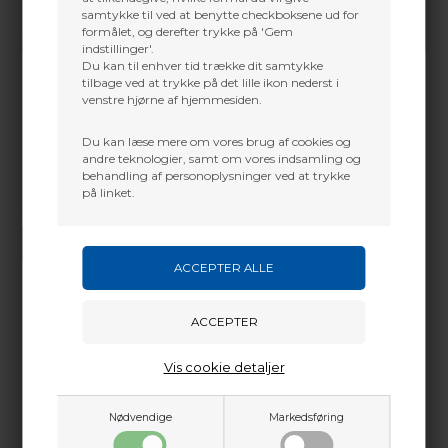
samtykke til ved at benytte checkboksene ud for
formålet, og derefter trykke på 'Gem
indstillinger'.
Du kan til enhver tid trække dit samtykke
tilbage ved at trykke på det lille ikon nederst i
venstre hjørne af hjemmesiden.
Du kan læse mere om vores brug af cookies og
andre teknologier, samt om vores indsamling og
behandling af personoplysninger ved at trykke
på linket.
Vi gør vores bedste for at besvare alle henvendelser indenfor 24 timer.
SEND SPØRGSMÅL
Martin Damsbo
Mere info
Vis cookie detaljer
Sjælland
+45 2751 3356
Nødvendige
Markedsføring
martin@baldurs-archery.dk
Dette passer godt sammen.