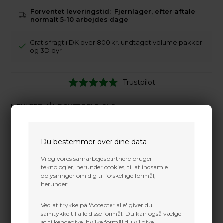
Forventet leveringstid:
Fjernlager, efter aftale
normalt 5-10 arbejdes dage
Gratis fragt i DK over 800 kr. undtaget volume pakker
og 3D dyr
Trustpilot
LÆKKERT HÅNDSYET FIELD QVR
Du bestemmer over dine data
Vi og vores samarbejdspartnere bruger
teknologier, herunder cookies, til at indsamle
oplysninger om dig til forskellige formål,
herunder:
Ved at trykke på 'Accepter alle' giver du
samtykke til alle disse formål. Du kan også vælge
at tilkendegive, hvilke formål du vil give