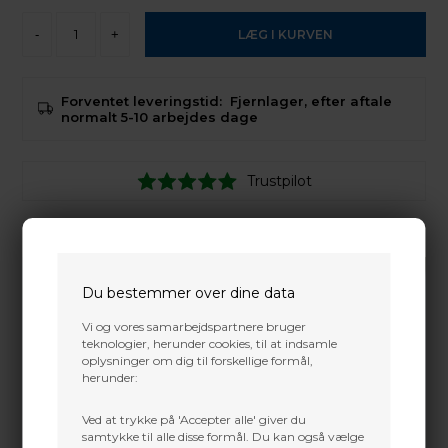
-
+
Forventet leveringstid:
Fjernlager, efter aftale
normalt 5-10 arbejdes dage
Trustpilot
Eksklusiv håndsyet kogger
Du bestemmer over dine data
Vi og vores samarbejdspartnere bruger
teknologier, herunder cookies, til at indsamle
oplysninger om dig til forskellige formål,
herunder:
Ved at trykke på 'Accepter alle' giver du
samtykke til alle disse formål. Du kan også vælge