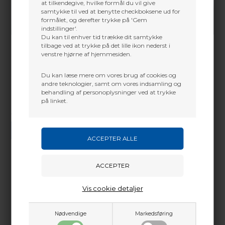
at tilkendegive, hvilke formål du vil give
samtykke til ved at benytte checkboksene ud for
formålet, og derefter trykke på 'Gem
indstillinger'.
Du kan til enhver tid trække dit samtykke
tilbage ved at trykke på det lille ikon nederst i
venstre hjørne af hjemmesiden.
Du kan læse mere om vores brug af cookies og
andre teknologier, samt om vores indsamling og
behandling af personoplysninger ved at trykke
på linket.
Vi gør vores bedste for at besvare alle henvendelser indenfor 24 timer.
SEND SPØRGSMÅL
Martin Damsbo
Mere info
Vis cookie detaljer
Sjælland
+45 2751 3356
Nødvendige
Markedsføring
martin@baldurs-archery.dk