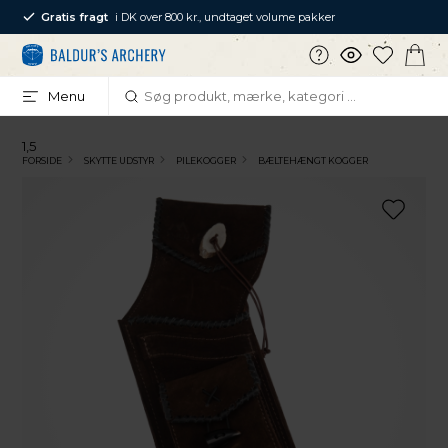
Gratis fragt
i DK over 800 kr., undtaget volume pakker
Menu
1,5
FORSIDE
SKYTTE UDSTYR
PILEKOGGER
BÆLTEHÆNGT KOGGER