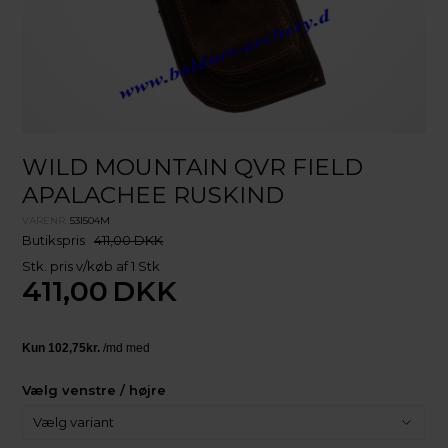
WILD MOUNTAIN QVR FIELD
APALACHEE RUSKIND
VARENR.
53I504M
Butikspris
411,00 DKK
Stk. pris v/køb af 1 Stk
411,00
DKK
Vælg venstre / højre