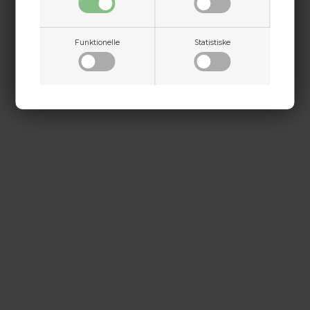
Dette passer godt sammen.
Jylland
+45 9718 3356
Funktionelle
Statistiske
kontakt@baldurs-archery.dk