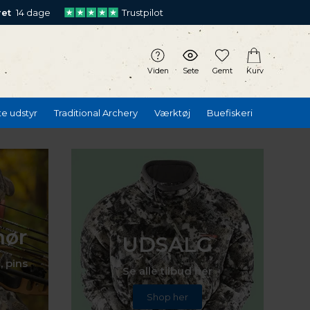
ret
14 dage
Trustpilot
Viden
Sete
Gemt
Kurv
te udstyr
Traditional Archery
Værktøj
Buefiskeri
hør
UDSALG
, pins
Se alle tilbud her
Shop her