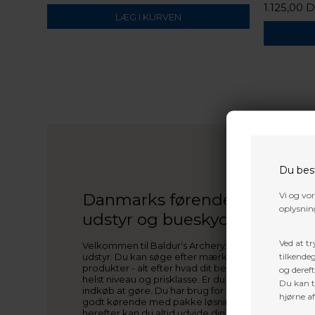
1.125,00 
Du bes
Vi og vo
Danmarks førende inden for b
oplysning
udstyr og bueskydning
Ved at tr
Velkommen til Baldur's Archery. Her på siden find
tilkendeg
udstyr. Du kan søge efter mærker (PSE, Mathews, Ho
produkter - alt efter hvad dit behov er. Du kan finde
og dereft
helst niveau og prisklasse. Er du ny bueskytte/bue
Du kan ti
indkøb at gøre. Du har brug for bue, sigte, pile o
hjørne a
godt kørende med pakke løsninger, som vi i fælles sk
herefter kan du altid udvide din bueskytte-garder