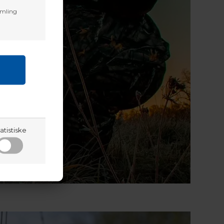
amling
atistiske