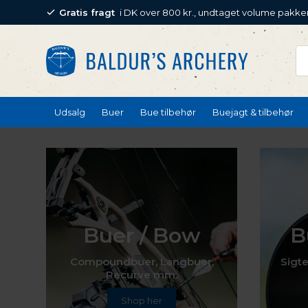
Gratis fragt
i DK over 800 kr., undtaget volume pakke
Udsalg
Buer
Bue tilbehør
Buejagt & tilbehør
Buer / Bow
B
Compoundbuer, Langbuer,
Sigte
Recurve mm.
Shop her