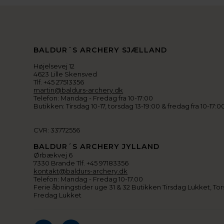
BALDUR´S ARCHERY SJÆLLAND
Højelsevej 12
4623 Lille Skensved
Tlf. +45 27513356
martin@baldurs-archery.dk
Telefon: Mandag - Fredag fra 10-17:00
Butikken: Tirsdag 10-17, torsdag 13-19:00 & fredag fra 10-17:0
CVR: 33772556
BALDUR´S ARCHERY JYLLAND
Ørbækvej 6
7330 Brande Tlf. +45 97183356
kontakt@baldurs-archery.dk
Telefon: Mandag - Fredag 10-17.00
Ferie åbningstider uge 31 & 32 Butikken Tirsdag Lukket, Tor
Fredag Lukket