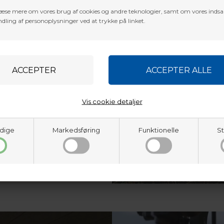
er på siden.
æse mere om vores brug af cookies og andre teknologier, samt om vores inds
dling af personoplysninger ved at trykke på linket.
nder ikke kun Baldur ́s
 Jylland og Sjælland. De
 så du kan afhente
timent, hvor du også kan få
truktion. Vi sender med GLS
med undtagelse af volumen
bue butik på Sjælland
.
Vis cookie detaljer
 Baldur ́s Archery - på
smål og/eller behov for et
9718 3356
, eller Martin:
2751
dige
Markedsføring
Funktionelle
St