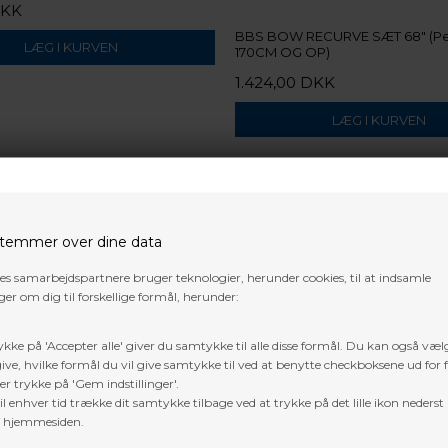
DKK
BBS BOW RECURVE SÆT 68" (Pe
170CM OG OP)
1.424,00 DKK
temmer over dine data
res samarbejdspartnere bruger teknologier, herunder cookies, til at indsamle
uer, jagtbuer,
er om dig til forskellige formål, herunder:
ykke på 'Accepter alle' giver du samtykke til alle disse formål. Du kan også væl
er du det bedste bueskytte
ive, hvilke formål du vil give samtykke til ved at benytte checkboksene ud for 
yt, Prime) eller
 udstyr til et hvilket som
er trykke på 'Gem indstillinger'.
jæger, er der mange
l enhver tid trække dit samtykke tilbage ved at trykke på det lille ikon nederst 
sv. Som udgangspunkt er du
f hjemmesiden.
ab finder til dig -
obe med lækkert udstyr,