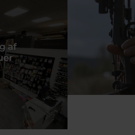
g af
uer