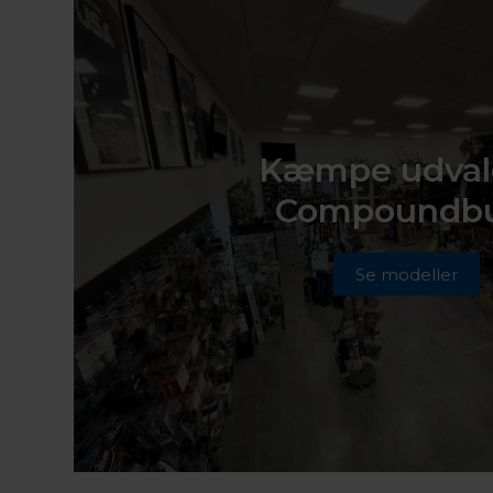
Kæmpe udval
Compoundb
Se modeller