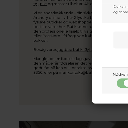
tøj
,
pile
og masser tilbehør. Alt dette kan du finde h
Du kan l
og behan
Vi er landsdækkende - din sikkerhed ved køb. Du fi
Archery online - vi har 2 fysiske butikker placeret i
fysiske butikker og webshoppen arbejder sammen,
bestilte varer her. Butikkerne har også et stort sor
den professionelle hjælp til valg af udstyr samt ins
eller PostNord - fri fragt ved køb over kr. 800,-, 
pakker.
Besøg vores
jagtbue butik i Jylland
eller vores
jagt
Mangler du en fødselsdagsgave? Køb et gavekort til
den måde får fødselaren det rette udstyr Ved spørg
godt råd, så kan du kontakte os på telefon, Baldur:
3356
, eller på mail
kontakt@baldurs-archery.dk
Nødven