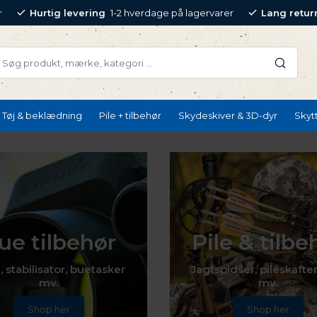
r
Hurtig levering
1-2 hverdage på lagervarer
Lang retur
Tøj & beklædning
Pile + tilbehør
Skydeskiver & 3D-dyr
Skyt
ue tilbehør
Pile & tilbe
, stabilisator, buetasker
Jagtspidser, pileskafter
mv.
mv.
Shop her
Shop her