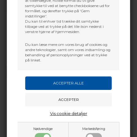
at tilkendegive, hvilke formål du vil give
samtykke til ved at benytte checkboksene ud for
formålet, og derefter trykke på 'Gem
indstillinger'.
Du kan til enhver tid trække dit samtykke
tilbage ved at trykke på det lille ikon nederst i
venstre hjørne af hjemmesiden.
Du kan læse mere om vores brug af cookies og
andre teknologier, samt om vores indsamling og
behandling af personoplysninger ved at trykke
på linket.
Vi gør vores bedste for at besvare alle henvendelser indenfor 24 timer.
SEND SPØRGSMÅL
Martin Damsbo
Mere info
Sjælland
Vis cookie detaljer
Læder skydehandske
+45 2751 3356
martin@baldurs-archery.dk
Nødvendige
Markedsføring
Dette passer godt sammen.
Jylland