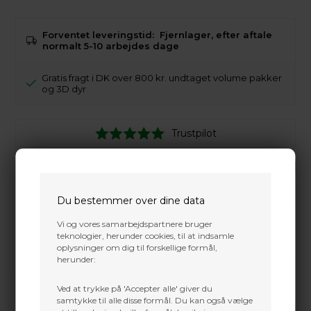
Forventet leveringstid:
Fjernlager, efter aftale
normalt 5-10 arbejdes dage
Gratis fragt i DK over 800 kr. undtaget volume pakker
og 3D dyr
Trustpilot
Du bestemmer over dine data
Vi og vores samarbejdspartnere bruger
teknologier, herunder cookies, til at indsamle
oplysninger om dig til forskellige formål,
herunder:
Ved at trykke på 'Accepter alle' giver du
samtykke til alle disse formål. Du kan også vælge