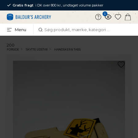
Gratis fragt
i DK over 800 kr., undtaget volume pakker
1
Menu
200
FORSIDE
SKYTTE UDSTYR
HANDSKER & TABS