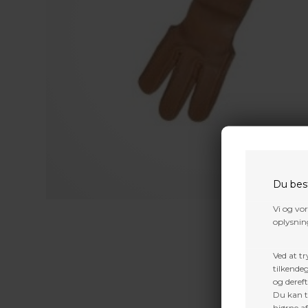
Du bes
Vi og vo
oplysning
Ved at tr
tilkendeg
og dereft
Du kan ti
hjørne a