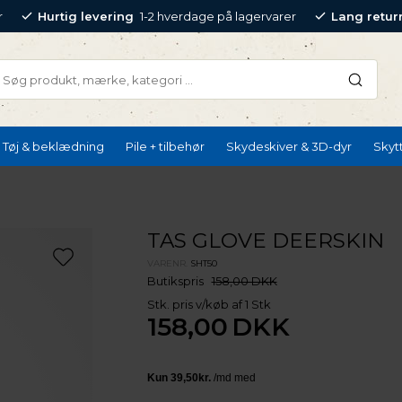
r
Hurtig levering
1-2 hverdage på lagervarer
Lang retur
Tøj & beklædning
Pile + tilbehør
Skydeskiver & 3D-dyr
Skyt
TAS GLOVE DEERSKIN
VARENR.
SHT50
Butikspris
158,00 DKK
Stk. pris v/køb af 1 Stk
158,00
DKK