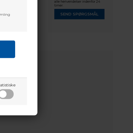
alle henvendelser indenfor 24
timer.
SEND SPØRGSMÅL
amling
atistiske