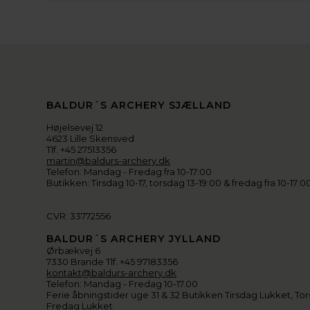
BALDUR´S ARCHERY SJÆLLAND
Højelsevej 12
4623 Lille Skensved
Tlf. +45 27513356
martin@baldurs-archery.dk
Telefon: Mandag - Fredag fra 10-17:00
Butikken: Tirsdag 10-17, torsdag 13-19:00 & fredag fra 10-17:0
CVR: 33772556
BALDUR´S ARCHERY JYLLAND
Ørbækvej 6
7330 Brande Tlf. +45 97183356
kontakt@baldurs-archery.dk
Telefon: Mandag - Fredag 10-17.00
Ferie åbningstider uge 31 & 32 Butikken Tirsdag Lukket, Tor
Fredag Lukket