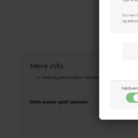
Du kan l
og behan
Mere info
Blød skydehandske i deerskin super kvalitet. Me
Nødven
Dette passer godt sammen.