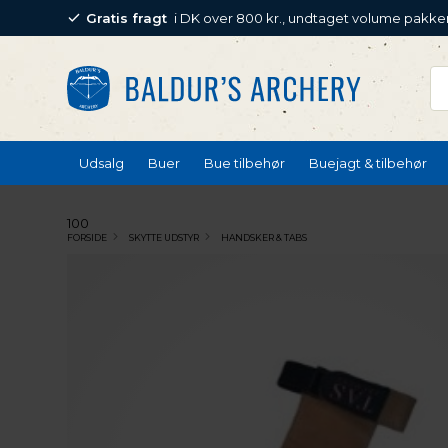
Gratis fragt
i DK over 800 kr., undtaget volume pakke
Udsalg
Buer
Bue tilbehør
Buejagt & tilbehør
100
FORSIDE
SKYTTE UDSTYR
HANDSKER & TABS