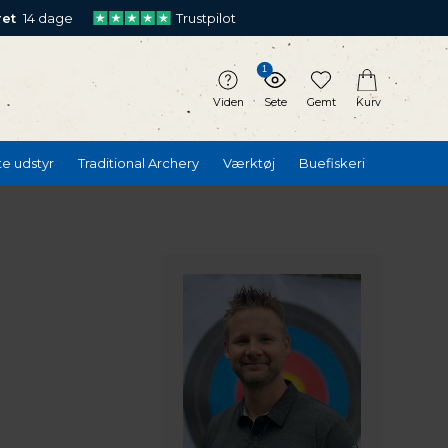
ret
14 dage
Trustpilot
1
Viden
Sete
Gemt
Kurv
te udstyr
Traditional Archery
Værktøj
Buefiskeri