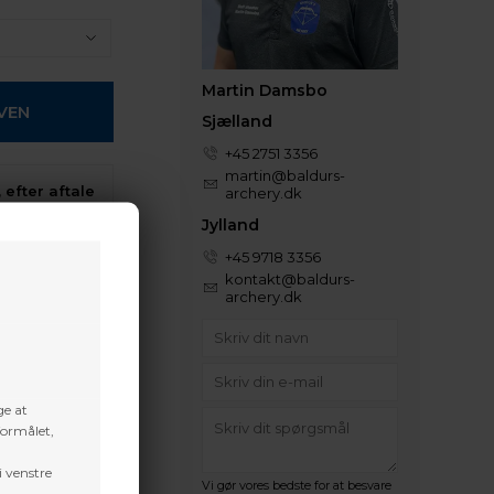
Martin Damsbo
Sjælland
+45 2751 3356
martin@baldurs-
 efter aftale
archery.dk
Jylland
+45 9718 3356
t volume
kontakt@baldurs-
archery.dk
ge at
formålet,
i venstre
Vi gør vores bedste for at besvare