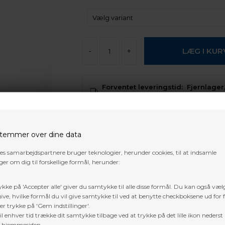
-
+
Forventet leveringstid:
Fjernlager,
normalt 5-10 arbejdes dage
Gratis fragt i DK over 800 kr. undtage
pakker og 3D dyr
temmer over dine data
res samarbejdspartnere bruger teknologier, herunder cookies, til at indsamle
Trustpilot
er om dig til forskellige formål, herunder:
ykke på 'Accepter alle' giver du samtykke til alle disse formål. Du kan også væl
ive, hvilke formål du vil give samtykke til ved at benytte checkboksene ud for 
er trykke på 'Gem indstillinger'.
l enhver tid trække dit samtykke tilbage ved at trykke på det lille ikon nederst 
f hjemmesiden.