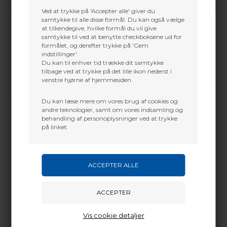
Ved at trykke på 'Accepter alle' giver du
samtykke til alle disse formål. Du kan også vælge
at tilkendegive, hvilke formål du vil give
samtykke til ved at benytte checkboksene ud for
formålet, og derefter trykke på 'Gem
indstillinger'.
Du kan til enhver tid trække dit samtykke
tilbage ved at trykke på det lille ikon nederst i
venstre hjørne af hjemmesiden.
Vi gør vores bedste for at besvare alle henvendelser indenfor 24 timer.
Du kan læse mere om vores brug af cookies og
SEND SPØRGSMÅL
andre teknologier, samt om vores indsamling og
behandling af personoplysninger ved at trykke
på linket.
Martin Damsbo
Mere info
Sjælland
Professionel strenge og kabel skift
+45 2751 3356
Hvis ikke andet er aftalt, leveres buen med samme
martin@baldurs-archery.dk
specifikationer som afleveret
Justering af nockpunkt, loop, peep, sigte osv.
Vis cookie detaljer
Jylland
Trimnning af cam/cam´s osv