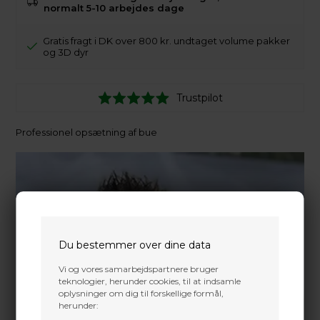
normalt 5-10 arbejdes dage
Gratis fragt i DK over 800 kr. undtaget volume pakker
og 3D dyr
Trustpilot
Professionel opsætning af bue
Du bestemmer over dine data
Vi og vores samarbejdspartnere bruger
teknologier, herunder cookies, til at indsamle
oplysninger om dig til forskellige formål,
herunder: