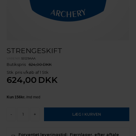
STRENGESKIFT
VARENR.
55129AAA
Butikspris
624,00 DKK
Stk. pris v/køb af 1 Stk
624,00
DKK
-
+
Forventet leveringstid:
Fjernlager, efter aftale