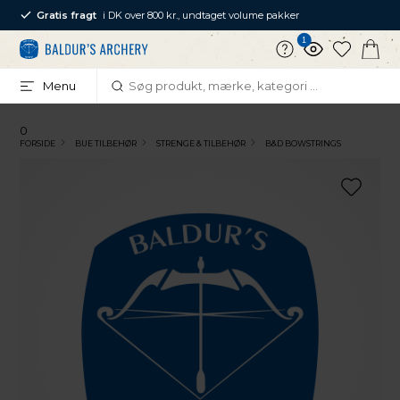
Gratis fragt
i DK over 800 kr., undtaget volume pakker
1
Menu
0
FORSIDE
BUE TILBEHØR
STRENGE & TILBEHØR
B&D BOWSTRINGS