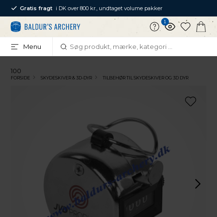
Gratis fragt
i DK over 800 kr., undtaget volume pakker
1
Menu
100
FORSIDE
SKYDESKIVER & 3D-DYR
TILBEHØR TIL SKYDESKIVER OG 3D DYR