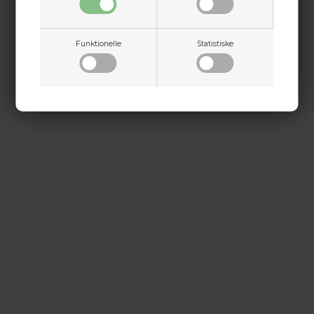
Dette passer godt sammen.
Jylland
+45 9718 3356
Funktionelle
Statistiske
kontakt@baldurs-archery.dk