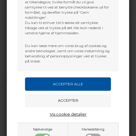
at tilkendegive, hvilke formål du vil give
samtykke til ved at benytte checkboksene ud for
formålet, og derefter trykke på 'Gem
indstillinger'.
Du kan til enhver tid trække dit samtykke
tilbage ved at trykke på det lille ikon nederst i
venstre hjørne af hjemmesiden.
Du kan læse mere om vores brug af cookies og
andre teknologier, samt om vores indsamling og
behandling af personoplysninger ved at trykke
på linket.
Vi gør vores bedste for at besvare alle henvendelser indenfor 24 timer.
SEND SPØRGSMÅL
Martin Damsbo
Vis cookie detaljer
Mere info
Sjælland
+45 2751 3356
Nødvendige
Markedsføring
martin@baldurs-archery.dk