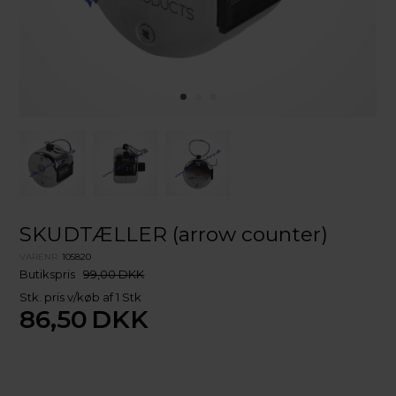
SKUDTÆLLER (arrow counter)
VARENR.
105820
Butikspris
99,00 DKK
Stk. pris v/køb af 1 Stk
86,50
DKK