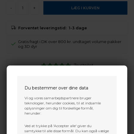
-
+
Forventet leveringstid:
1-3 dage
Gratis fragt i DK over 800 kr. undtaget volume pakker
og 3D dyr
Trustpilot
Du bestemmer over dine data
Vi og vores samarbejdspartnere bruger
teknologier, herunder cookies, til at indsamle
oplysninger om dig til forskellige formål,
herunder:
Ved at trykke på 'Accepter alle' giver du
samtykke til alle disse formål. Du kan også vælge