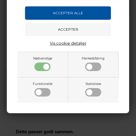
Vis cookie detaljer
Nødvendige
Markedsføring
Vi gør vores bedste for at besvare alle henvendelser indenfor 24 timer.
SEND SPØRGSMÅL
Funktionelle
Statistiske
Martin Damsbo
Mere info
Sjælland
+45 2751 3356
martin@baldurs-archery.dk
Dette passer godt sammen.