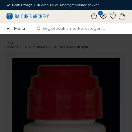
Gratis fragt
i DK over 800 kr., undtaget volume pakker
1
Menu
100
FORSIDE
PILE + TILBEHØR
DIV. TILBEHØR & PILERØR