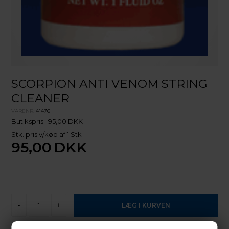
SCORPION ANTI VENOM STRING
CLEANER
VARENR.
41476
Butikspris
95,00 DKK
Stk. pris v/køb af 1 Stk
95,00
DKK
-
+