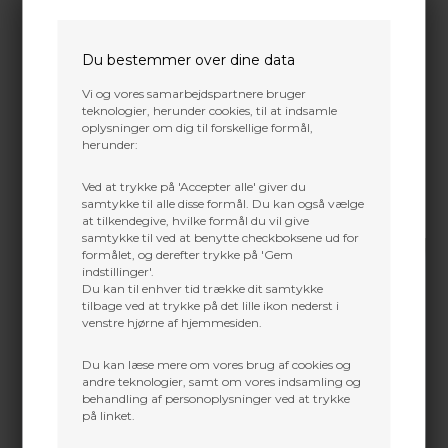
Forventet leveringstid:
Fjernlager, efter aftale
normalt 5-10 arbejdes dage
Du bestemmer over dine data
Gratis fragt i DK over 800 kr. undtaget volume pakker
Vi og vores samarbejdspartnere bruger
og 3D dyr
teknologier, herunder cookies, til at indsamle
oplysninger om dig til forskellige formål,
herunder:
Trustpilot
Ved at trykke på 'Accepter alle' giver du
samtykke til alle disse formål. Du kan også vælge
Rensemiddel til strenge
at tilkendegive, hvilke formål du vil give
samtykke til ved at benytte checkboksene ud for
formålet, og derefter trykke på 'Gem
indstillinger'.
Du kan til enhver tid trække dit samtykke
tilbage ved at trykke på det lille ikon nederst i
venstre hjørne af hjemmesiden.
Du kan læse mere om vores brug af cookies og
andre teknologier, samt om vores indsamling og
behandling af personoplysninger ved at trykke
på linket.