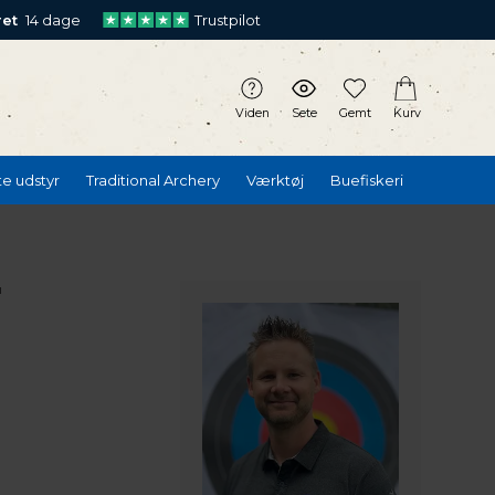
ret
14 dage
Trustpilot
Viden
Sete
Gemt
Kurv
te udstyr
Traditional Archery
Værktøj
Buefiskeri
"