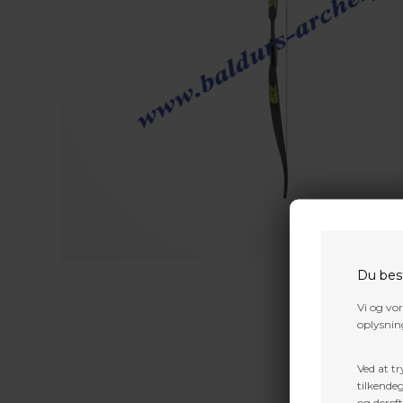
Du bes
Vi og vo
oplysning
Ved at tr
tilkendeg
og dereft