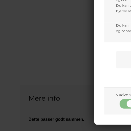
Du kan ti
hjørne a
Du kan l
og behan
Nødven
Mere info
Dette passer godt sammen.