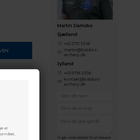
Martin Damsbo
Sjælland
+45 2751 3356
martin@baldurs-
archery.dk
Jylland
+45 9718 3356
 efter aftale
kontakt@baldurs-
archery.dk
t volume
ge at
 Larp and other
formålet,
Vi gør vores bedste for at besvare