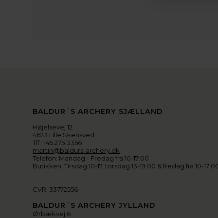
BALDUR´S ARCHERY SJÆLLAND
Højelsevej 12
4623 Lille Skensved
Tlf. +45 27513356
martin@baldurs-archery.dk
Telefon: Mandag - Fredag fra 10-17:00
Butikken: Tirsdag 10-17, torsdag 13-19:00 & fredag fra 10-17:0
CVR: 33772556
BALDUR´S ARCHERY JYLLAND
Ørbækvej 6