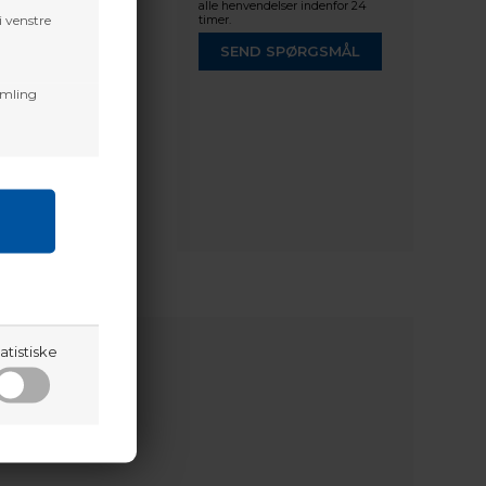
alle henvendelser indenfor 24
i venstre
timer.
SEND SPØRGSMÅL
amling
d clubs.
r left handed
atistiske