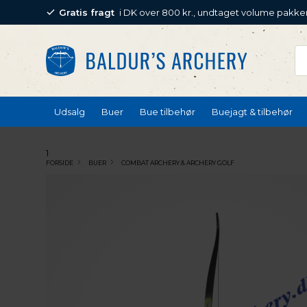
Gratis fragt
i DK over 800 kr., undtaget volume pakke
Udsalg
Buer
Bue tilbehør
Buejagt & tilbehør
1
FORSIDE
BUER
COMBAT ARCHERY & ARCHERY GOLF