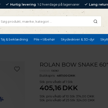
r
Hurtig levering
1-2 hverdage på lagervarer
Lang retur
Tøj & beklædning
Pile + tilbehør
Skydeskiver & 3D-dyr
Skyt
ROLAN BOW SNAKE 60
VARENR.
106961
Butikspris
487,00 DKK
Stk. pris v/køb af 1 Stk
405,16
DKK
Stk. pris v/køb af 10 Stk
374,00
DKK
Stk. pris v/køb af 25 Stk
324,00
DKK