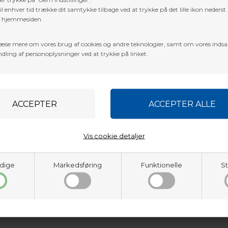
l enhver tid trække dit samtykke tilbage ved at trykke på det lille ikon nederst 
Key features:
f hjemmesiden.
One peice, 60" recurve.
Lightweight and easy to use.
æse mere om vores brug af cookies og andre teknologier, samt om vores inds
Polymer composite construction.
dling af personoplysninger ved at trykke på linket.
Perfect bow for beginners, recreation an
Ambidextrous design suitable for right o
use.
String included.
Vis cookie detaljer
dige
Markedsføring
Funktionelle
St