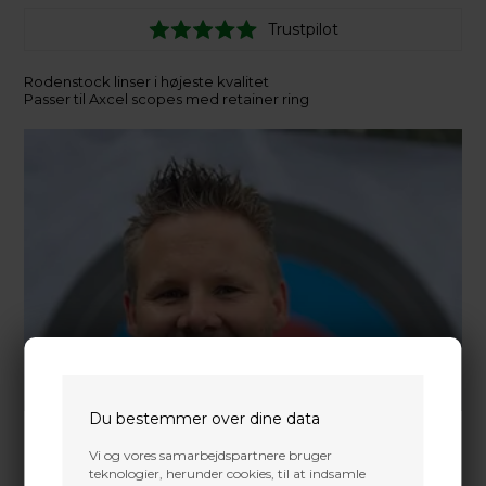
Trustpilot
Rodenstock linser i højeste kvalitet
Passer til Axcel scopes med retainer ring
Du bestemmer over dine data
Vi og vores samarbejdspartnere bruger
teknologier, herunder cookies, til at indsamle