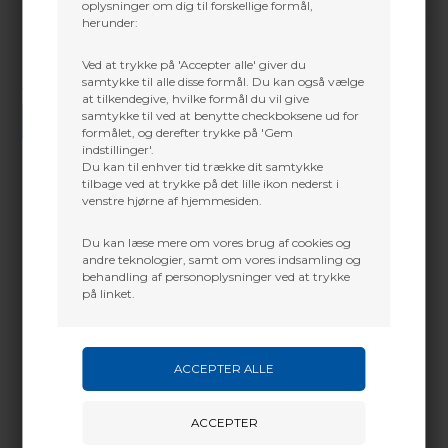
oplysninger om dig til forskellige formål,
herunder:
Ved at trykke på 'Accepter alle' giver du
samtykke til alle disse formål. Du kan også vælge
Vi gør vores bedste for at besvare alle henvendelser indenfor 24 timer.
at tilkendegive, hvilke formål du vil give
samtykke til ved at benytte checkboksene ud for
SEND SPØRGSMÅL
formålet, og derefter trykke på 'Gem
indstillinger'.
Du kan til enhver tid trække dit samtykke
tilbage ved at trykke på det lille ikon nederst i
venstre hjørne af hjemmesiden.
Martin Damsbo
Mere info
Du kan læse mere om vores brug af cookies og
Sjælland
andre teknologier, samt om vores indsamling og
behandling af personoplysninger ved at trykke
Rodenstock har været frontløber for innovative,
+45 2751 3356
på linket.
højkvalitets glas i mere end 135 år. For at sikre du
martin@baldurs-archery.dk
nyder denne superkvalitet i lang tid, er der nu den
nye hightech belægning, kaldet Solitaire® Protect
Jylland
Plus - for vedvarende, fantastisk syn
Holdbar, robust og let at vedligeholde
+45 9718 3356
Solitaire Protect Plus er overbevisende grundet sin
kontakt@baldurs-archery.dk
absolutte slidstyrke og lange holdbarhed. Resultater
viser, at synskomforten af dine Rodenstock glas
fastholdes selv efter at være pudset mere end 4000
gange. Pga. den enestående glatte overflade