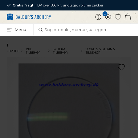
Gratis fragt
i DK over 800 kr., undtaget volume pakker
1
Menu
1
BUE
SIGTER &
SCOPE´S, SIGTEPIN &
FORSIDE
TILBEHØR
TILBEHØR
TILBEHØR