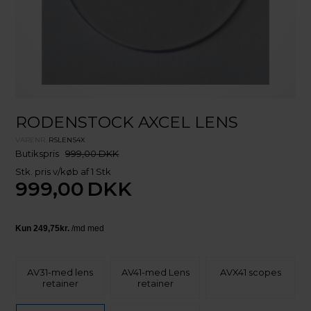
RODENSTOCK AXCEL LENS
VARENR.
RSLENS4X
Butikspris
999,00 DKK
Stk. pris v/køb af 1 Stk
999,00
DKK
AV31-med lens
AV41-med Lens
AVX41 scopes
retainer
retainer