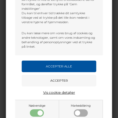
💪
Stivhed og stabilitet i særklasse
XP er
formålet, og derefter trykke på 'Gem
konstrueret med en højkvalitets carbon-opbygning,
indstillinger'.
som sikrer imponerende stivhed og holdbarhed til
Du kan til enhver tid trække dit samtykke
en pris, der overgår forventningerne. Stabilizeren er
tilbage ved at trykke på det lille ikon nederst i
optimeret til 1–3 oz vægt, hvilket giver nye og øvede
venstre hjørne af hjemmesiden.
skytter fleksibiliteten til at finjustere balancen og
opnå bedre sigte.
Du kan læse mere om vores brug af cookies og
🚀
Løft dit niveau – uden vibrationer og
andre teknologier, samt om vores indsamling og
ustabilitet
XP hjælper dig med at holde fokus og
behandling af personoplysninger ved at trykke
forblive i kontrol, uanset skuddet. Lad ikke
på linket.
vibrationer holde dig tilbage – XP bringer dig sikkert
videre mod bedre resultater.
🔧
Funktioner og specifikationer:
VIBRO-CORE intern dæmpning
– fjerner
uønskede vibrationer
Spine
: 131
Diameter
: 0.63"
Vis cookie detaljer
Gevind
: 5/16-24 i begge ender
Endekapper
: Aluminium (for og bag)
Nødvendige
Markedsføring
Fastgørelse
: Gennemgående hul og flade
slidser i front til montering med almindelige