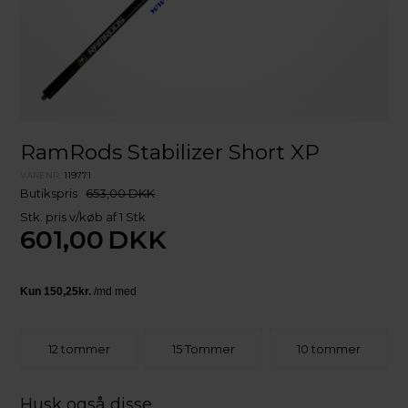
RamRods Stabilizer Short XP
VARENR.
119771
Butikspris
653,00 DKK
Stk. pris v/køb af 1 Stk
601,00
DKK
12 tommer
15 Tommer
10 tommer
Husk også disse