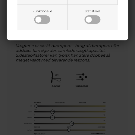
værktøjer
⚖️
Anbefalet vægt på frontstabilisator:
Funktionelle
Statistiske
1–3 oz: skarp følelse
4–7 oz: ideel balance
8–10 oz: blødere respons
Vægtene er ekskl. dæmpere – brug af dæmpere eller
adskiller kan øge den samlede vægtkapacitet.
Sidestabilisatorer kan typisk håndtere dobbelt så
meget vægt med tilsvarende respons.