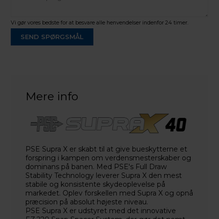
Vi gør vores bedste for at besvare alle henvendelser indenfor 24 timer.
SEND SPØRGSMÅL
Martin Damsbo
Mere info
Sjælland
+45 2751 3356
martin@baldurs-archery.dk
Jylland
PSE Supra X er skabt til at give bueskytterne et
+45 9718 3356
forspring i kampen om verdensmesterskaber og
kontakt@baldurs-archery.dk
dominans på banen. Med PSE's Full Draw
Stability Technology leverer Supra X den mest
stabile og konsistente skydeoplevelse på
markedet. Oplev forskellen med Supra X og opnå
præcision på absolut højeste niveau.
PSE Supra X er udstyret med det innovative