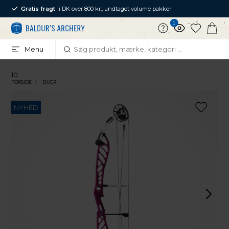
Gratis fragt
i DK over 800 kr., undtaget volume pakker
1
Menu
10
FORSIDE
BUER
NYHED