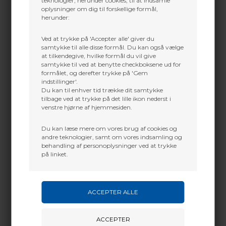
teknologier, herunder cookies, til at indsamle
oplysninger om dig til forskellige formål,
herunder:
Ved at trykke på 'Accepter alle' giver du
samtykke til alle disse formål. Du kan også vælge
at tilkendegive, hvilke formål du vil give
samtykke til ved at benytte checkboksene ud for
formålet, og derefter trykke på 'Gem
indstillinger'.
Du kan til enhver tid trække dit samtykke
tilbage ved at trykke på det lille ikon nederst i
venstre hjørne af hjemmesiden.
Det er derfor, PSE Supra X er bygget på
PSE's
Full Draw Stability-teknologi, hvilket
Du kan læse mere om vores brug af cookies og
andre teknologier, samt om vores indsamling og
giver den mest
behandling af personoplysninger ved at trykke
stabile skydeoplevelse inden for
på linket.
bueskydning takket
være dens dynamiske FDS.
Full Draw Stability-systemet modvirker
aktivt den påførte
momentkraft, hvilket resulterer i øget
præcision i de mest
kritiske øjeblikke. Ét skud, og du vil
mærke forskellen.