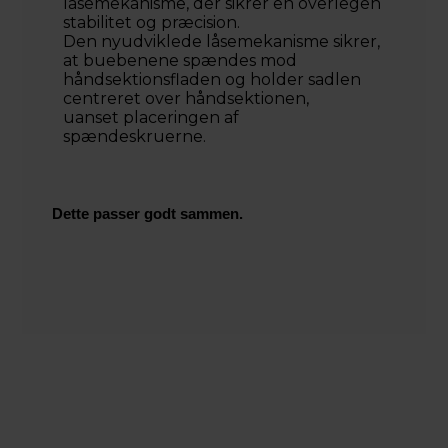
låsemekanisme, der sikrer en overlegen
stabilitet og præcision.
Den nyudviklede låsemekanisme sikrer,
at buebenene spændes mod
håndsektionsfladen og holder sadlen
centreret over håndsektionen,
uanset placeringen af ​​
spændeskruerne.
Dette passer godt sammen.