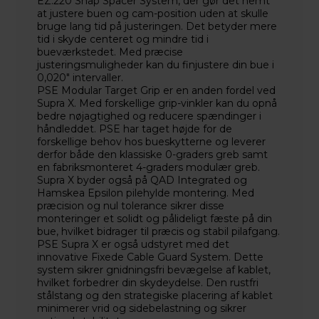
EZ.220 Snap Spacer System, der gør det nemt
at justere buen og cam-position uden at skulle
bruge lang tid på justeringen. Det betyder mere
tid i skyde centeret og mindre tid i
bueværkstedet. Med præcise
justeringsmuligheder kan du finjustere din bue i
0,020" intervaller.
PSE Modular Target Grip er en anden fordel ved
Supra X. Med forskellige grip-vinkler kan du opnå
bedre nøjagtighed og reducere spændinger i
håndleddet. PSE har taget højde for de
forskellige behov hos bueskytterne og leverer
derfor både den klassiske 0-graders greb samt
en fabriksmonteret 4-graders modulær greb.
Supra X byder også på QAD Integrated og
Hamskea Epsilon pilehylde montering. Med
præcision og nul tolerance sikrer disse
monteringer et solidt og pålideligt fæste på din
bue, hvilket bidrager til præcis og stabil pilafgang.
PSE Supra X er også udstyret med det
innovative Fixede Cable Guard System. Dette
system sikrer gnidningsfri bevægelse af kablet,
hvilket forbedrer din skydeydelse. Den rustfri
stålstang og den strategiske placering af kablet
minimerer vrid og sidebelastning og sikrer