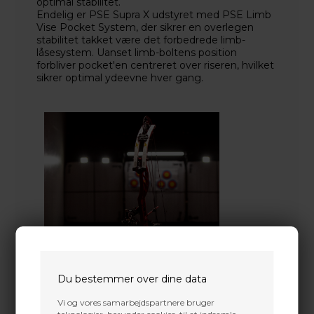
optimal stabilitet.
Endelig er PSE Supra X udstyret med PSE Limb
Vise Pocket System, der sikrer en overlegen
stabilitet takket være det forbedrede limb-
låsesystem. Uanset limb-boltens position
forbliver pocket'en centreret over riseren, hvilket
sikrer optimal ydeevne hver gang.
Du bestemmer over dine data
Vi og vores samarbejdspartnere bruger