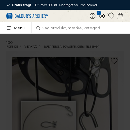
Gratis fragt
i DK over 800 kr., undtaget volume pakker
1
Menu
100
FORSIDE
VÆRKTØJ
BUEPRESSER, BOWSTRINGER & TILBEHØR