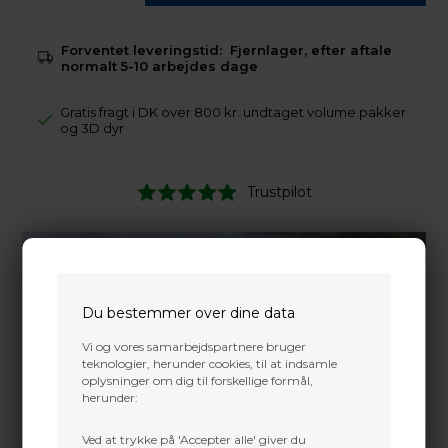
Forventet leveringstid:
Fjernlager, efter aftale
normalt 5-10 arbejdes dage
Gratis fragt i DK over 800 kr. undtaget volume pakker
og 3D dyr
Trustpilot
Du bestemmer over dine data
Vi og vores samarbejdspartnere bruger
teknologier, herunder cookies, til at indsamle
oplysninger om dig til forskellige formål,
herunder:
Ved at trykke på 'Accepter alle' giver du