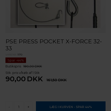
PSE PRESS POCKET X-FORCE 32-
33
VARENR.
1170
Butikspris
180,00 DKK
Stk. pris v/køb af 1 Stk
90,00
DKK
161,50
-
+