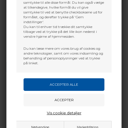
samtykke til alle disse formål. Du kan også vælge
at tilkendegive, hvilke formål du vil give
samtykke til ved at benytte checkboksene ud for
formålet, og derefter trykke på 'Gem
indstillinger'.
Du kan til enhver tid trække dit samtykke
tilbage ved at trykke på det lille ikon nederst i
venstre hjørne af hjemmesiden.
Du kan læse mere om vores brug af cookies og
andre teknologier, samt om vores indsamling og
behandling af personoplysninger ved at trykke
Vi gør vores bedste for at besvare alle henvendelser indenfor 24 timer.
på linket.
SEND SPØRGSMÅL
Martin Damsbo
Mere info
Sjælland
X-Force lomme buepress. Passer til X-Force buer
Vis cookie detaljer
+45 2751 3356
m/aksel længde fra 32-33" Anvendes til at sno
martin@baldurs-archery.dk
strengen hvis evt. peep´t ikkedrejeer som det skal.
Etui er inkluderet.
Jylland
Nødvendige
Markedsføring