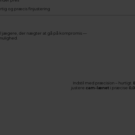
under pres
rtig og præcis finjustering
til jægere, der nægter at gå på kompromis —
mulighed.
Indstil med præcision – hurtigt.
justere
cam-lænet
i præcise
0,0