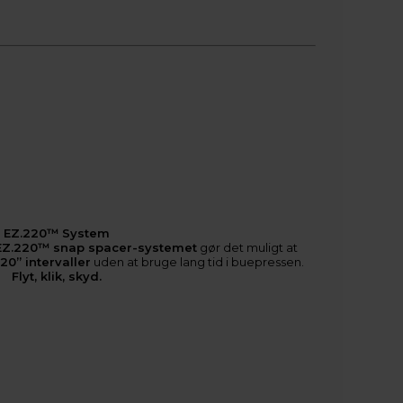
EZ.220™ System
EZ.220™ snap spacer-systemet
gør det muligt at
20” intervaller
uden at bruge lang tid i buepressen.
Flyt, klik, skyd.