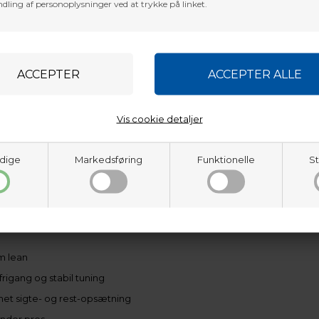
dling af personoplysninger ved at trykke på linket.
everer:
l
for stabile hold under lange sits eller kolde efterårsjagter
baner og mere kinetisk energi
imal tilgivelse i højtryksskud
d og ultrajævn rotation
injustere dit perfekte hold
Vis cookie detaljer
r gør hvert skud bedre:
dige
Markedsføring
Funktionelle
St
ig i skoven
on ved skuddet
e jagtsteder lettere
m lean
frigang og stabil tuning
inet sigte- og rest-opsætning