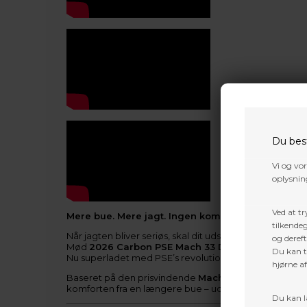
Du bes
Vi og vo
oplysning
Ved at tr
Mere bue. Mere jagt. Ingen kompromiser.
tilkendeg
Når jagten bliver seriøs, skal dit udstyr følge med.
og dereft
Mød
2026 Carbon PSE Mach 33 DS
—den næste evolu
Du kan ti
Nu superladet med PSE’s revolutionerende
FDS Cam
hjørne a
Baseret på den prisvindende
Mach 30
, strækker
Mac
komforten fra en længere bue – uden ekstra volumen 
Du kan l