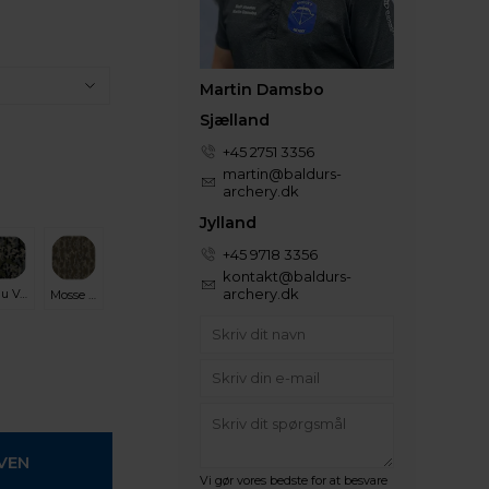
Martin Damsbo
Sjælland
+45 2751 3356
martin@baldurs-
archery.dk
Jylland
+45 9718 3356
kontakt@baldurs-
archery.dk
Kuiu Verde
Mosse Oak Bottomland
Vi gør vores bedste for at besvare