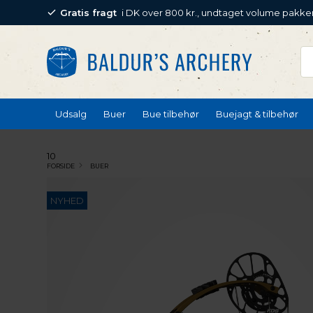
Gratis fragt
i DK over 800 kr., undtaget volume pakke
Udsalg
Buer
Bue tilbehør
Buejagt & tilbehør
10
FORSIDE
BUER
NYHED