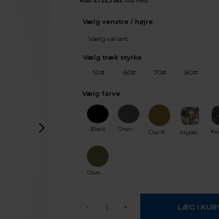
Vælg venstre / højre
Vælg træk styrke
50#
60#
70#
80#
Vælg farve
Black
Charcoal
Clay Brown
Kryptek Sky Fall
Olive Green
-
+