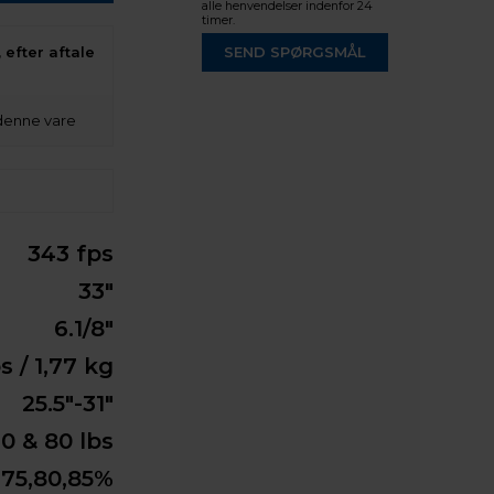
alle henvendelser indenfor 24
timer.
 efter aftale
SEND SPØRGSMÅL
denne vare
343 fps
33"
6.1/8"
bs / 1,77 kg
25.5"-31"
0 & 80 lbs
,75,80,85%