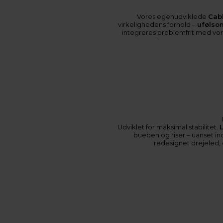
Vores egenudviklede
Cab
virkelighedens forhold –
ufølsom
integreres problemfrit med vo
Udviklet for maksimal stabilitet.
bueben og riser – uanset ind
redesignet drejeled, d