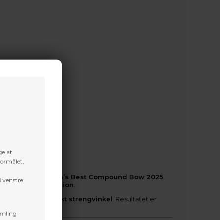
ge at
formålet,
r
og
Field & Stream’s Best Compound Bow 2025
.
i venstre
 og dødelig præcision
.
bilitet
og en
perfekt strengvinkel
. Resultatet er
amling