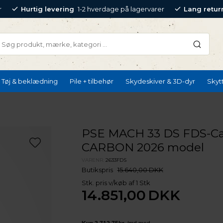
r
Hurtig levering
1-2 hverdage på lagervarer
Lang retur
Tøj & beklædning
Pile + tilbehør
Skydeskiver & 3D-dyr
Skyt
PSE MACH 33 DS FDS-C
CARBON 2026 model
VARENR.
2633FDS
Butikspris
15.640,00 DKK
Stk. pris v/køb af 1 Stk
14.851,00
DKK