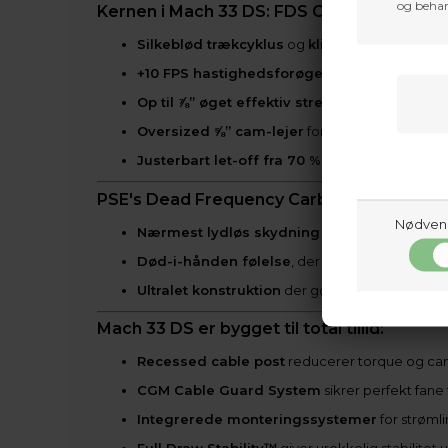
og behan
Kernen i Mach 33 DS: FDS Cam Systemet
l
Silkeblød trækcyklus
og
klippefast back wal
+10 FPS hastighedsforøgelse
for fladere pil
Op til ⅞” øget effektiv strenge højde
for maks
Oversized ⅝” cam-lejer
for ekstrem holdbarhe
Justerbart let-off fra 70 % til 85 %
så du kan f
PSE's Dead Frequency Carbon™ (DFC) rise
Nødven
Nærmest lydløs skydning
for at forblive usynl
Død-i-hånden følelse
, der eliminerer vibrati
Ultralet konstruktion
der gør lange ture og dyb
Mach 33 DS er bygget til total tillid:
Recessed cable post
reducerer torque og ca
CGM Cable Guard System
sikrer perfekt fane 
Integrerede monteringssystemer
for strøml