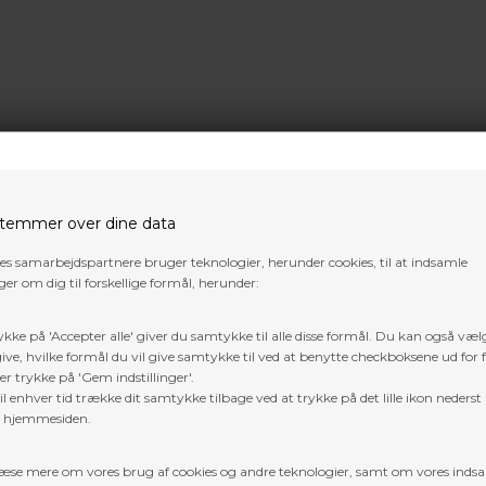
temmer over dine data
res samarbejdspartnere bruger teknologier, herunder cookies, til at indsamle
er om dig til forskellige formål, herunder:
ykke på 'Accepter alle' giver du samtykke til alle disse formål. Du kan også væl
ive, hvilke formål du vil give samtykke til ved at benytte checkboksene ud for 
er trykke på 'Gem indstillinger'.
tion af buen, der blev kåret til
2025 Outdoor Life Bow of the Yea
l enhver tid trække dit samtykke tilbage ved at trykke på det lille ikon nederst 
 System
, skubber Mach 33 DS grænserne for
hastighed, tilgivelse
f hjemmesiden.
h 33 DS
sig ud til
ægte 33” axle-to-axle
, hvilket giver
stensikker sta
i tæt terræn.
æse mere om vores brug af cookies og andre teknologier, samt om vores inds