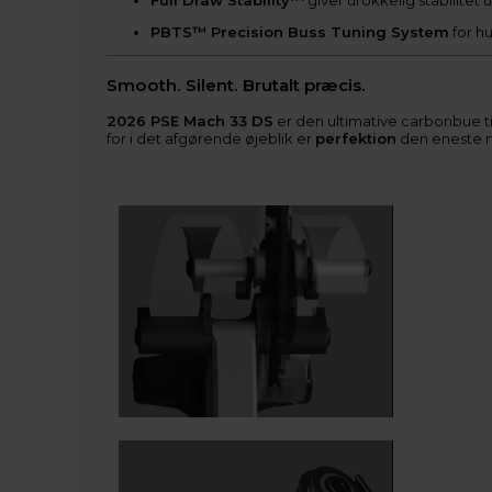
Full Draw Stability™
giver urokkelig stabilitet 
PBTS™ Precision Buss Tuning System
for hu
Smooth. Silent. Brutalt præcis.
2026 PSE Mach 33 DS
er den ultimative carbonbue 
for i det afgørende øjeblik er
perfektion
den eneste 