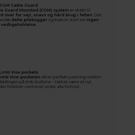
CGM Cable Guard
le Guard Mounted (CGM) system
er skabt til
t over for vejr, snavs og hård brug i felten
. Det
res
to-delte pilekogger
og kræver stort set
ingen
vedligeholdelse
.
Limb Vise pockets
Limb Vise-pocketen
sikrer perfekt justering mellem
stillingen på limb-boltene – takket være et nyt,
er forbliver centreret under alle forhold.