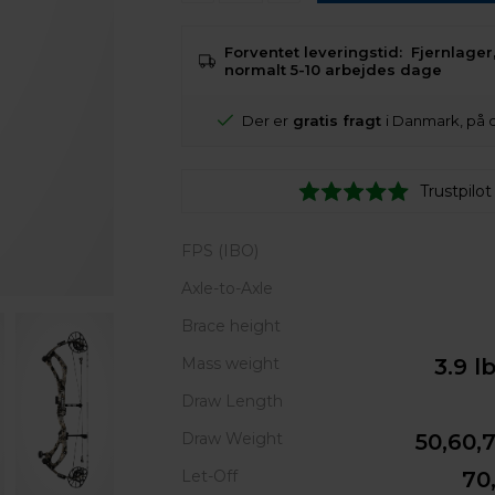
Forventet leveringstid:
Fjernlager,
normalt 5-10 arbejdes dage
Der er
gratis fragt
i Danmark, på 
Trustpilot
FPS (IBO)
Axle-to-Axle
Brace height
Mass weight
3.9 l
Draw Length
Draw Weight
50,60,7
Let-Off
70