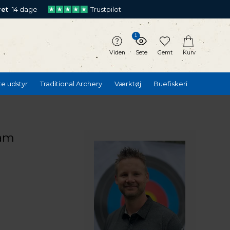
ret
14 dage
Trustpilot
1
Viden
Sete
Gemt
Kurv
te udstyr
Traditional Archery
Værktøj
Buefiskeri
am