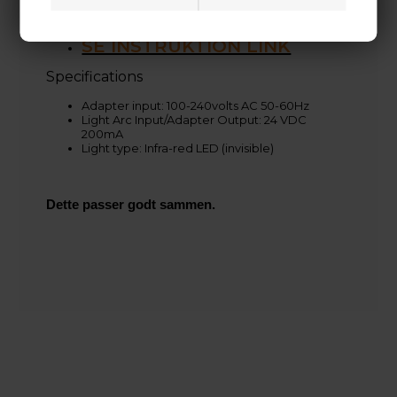
Packing box is great for storage and transport
Individual replacement parts available
Made in USA with real service and support
SE INSTRUKTION LINK
Specifications
Adapter input: 100-240volts AC 50-60Hz
Light Arc Input/Adapter Output: 24 VDC
200mA
Light type: Infra-red LED (invisible)
Dette passer godt sammen.