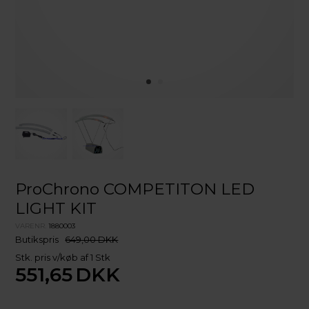
ProChrono COMPETITON LED
LIGHT KIT
VARENR.
1880003
Butikspris
649,00 DKK
Stk. pris v/køb af 1 Stk
551,65
DKK