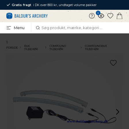
Gratis fragt
i DK over 800 kr., undtaget volume pakker
1
Menu
1
BUE
COMPOUND
COMPOUNDBUE
FORSIDE
TILBEHØR
TILBEHØR
TILBEHØR