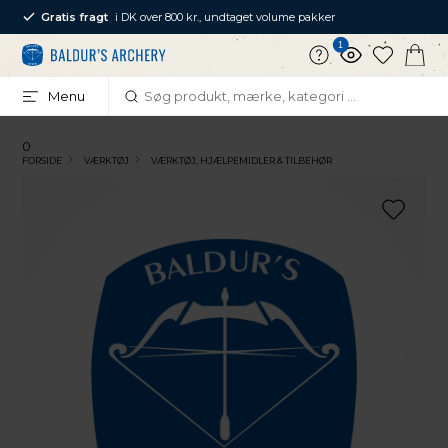
Gratis fragt
i DK over 800 kr., undtaget volume pakker
1
Menu
0
FORSIDE
VÆRKTØJ
VÆRKTØJ, HJÆLPEMIDLER & TILBEHØR