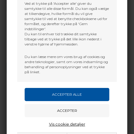
Ved at trykke på 'Accepter alle' giver du
samtykke til alle disse formål. Du kan også vælge
at tilkendegive, hvilke formål du vil give
samtykke til ved at benytte checkboksene ud for
formålet, og derefter trykke på 'Gem
indstillinger'.
Du kan til enhver tid trække dit samtykke
tilbage ved at trykke på det lille ikon nederst i
venstre hjørne af hjemmesiden.
Du kan læse mere om vores brug af cookies og
Vi gør vores bedste for at besvare alle henvendelser indenfor 24 timer.
andre teknologier, samt om vores indsamling og
behandling af personoplysninger ved at trykke
SEND SPØRGSMÅL
på linket.
Martin Damsbo
Mere info
Sjælland
Professionel opsætning & justering indeholder flg.:
+45 2751 3356
Montage af de bestilte varer
martin@baldurs-archery.dk
Vis cookie detaljer
Justering af nockpunkt, loop, peep, sigte osv.
Trimnning af cam/cam´s & synkronisering
Jylland