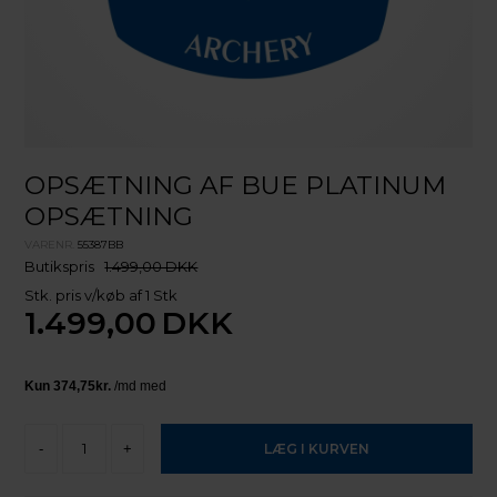
OPSÆTNING AF BUE PLATINUM
OPSÆTNING
VARENR.
55387BB
Butikspris
1.499,00 DKK
Stk. pris v/køb af 1 Stk
1.499,00
DKK
-
+