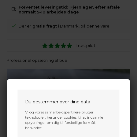
Forventet leveringstid:
Fjernlager, efter aftale
normalt 5-10 arbejdes dage
Der er
gratis fragt
i Danmark, på denne vare
Trustpilot
Professionel opsætning af bue
Du bestemmer over dine data
Vi og vores samarbejdspartnere bruger
teknologier, herunder cookies, til at indsamle
oplysninger om dig til forskellige formål,
herunder: