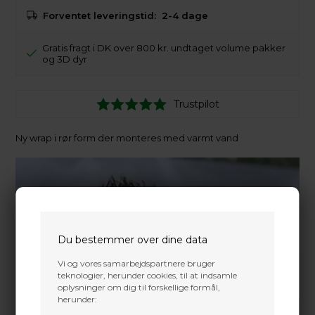
Forventet leveringstid:
2-4 dage
Gratis fragt i DK over 800 kr. undtaget volume pakker
og 3D dyr
Trustpilot
Ny wrap i rør form der monteres med varmt vand
Du bestemmer over dine data
Vi og vores samarbejdspartnere bruger
teknologier, herunder cookies, til at indsamle
oplysninger om dig til forskellige formål,
herunder: