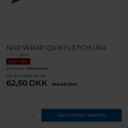
NAP WRAP QUIKFLETCH USA
VARENR.
53I742
Butikspris
120,00 DKK
Stk. pris v/køb af 1 Stk
62,50
DKK
100,00
-
+