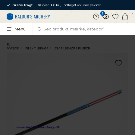
Gratis fragt
i DK over 800 kr., undtaget volume pakker
1
Menu
10
FORSIDE
PILE + TILBEHØR
DIV. TILBEHØR & PILERØR