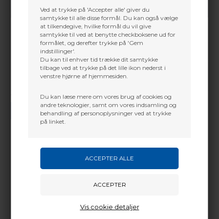
Ved at trykke på 'Accepter alle' giver du
samtykke til alle disse formål. Du kan også vælge
at tilkendegive, hvilke formål du vil give
samtykke til ved at benytte checkboksene ud for
formålet, og derefter trykke på 'Gem
indstillinger'.
Du kan til enhver tid trække dit samtykke
tilbage ved at trykke på det lille ikon nederst i
venstre hjørne af hjemmesiden.
Du kan læse mere om vores brug af cookies og
Vi gør vores bedste for at besvare alle henvendelser indenfor 24 timer.
andre teknologier, samt om vores indsamling og
SEND SPØRGSMÅL
behandling af personoplysninger ved at trykke
på linket.
Martin Damsbo
Mere info
Sjælland
The new QuikFletch® Wraps give you the same
+45 2751 3356
“ease-of-use” as the QuikFletch vane system – with
martin@baldurs-archery.dk
added versatility in choosing your own vane style,
Vis cookie detaljer
vane color combinations and vane alignment. No
Jylland