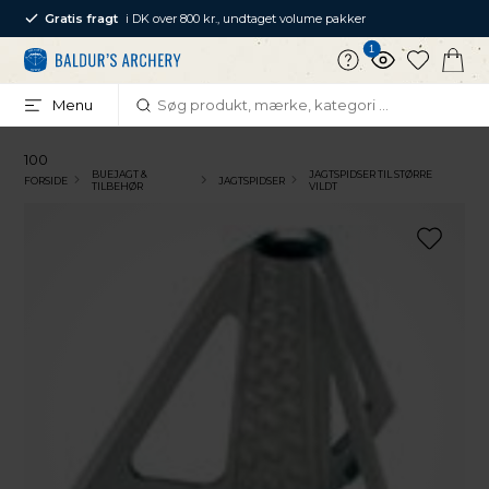
Gratis fragt
i DK over 800 kr., undtaget volume pakker
1
Menu
100
BUEJAGT &
JAGTSPIDSER TIL STØRRE
FORSIDE
JAGTSPIDSER
TILBEHØR
VILDT