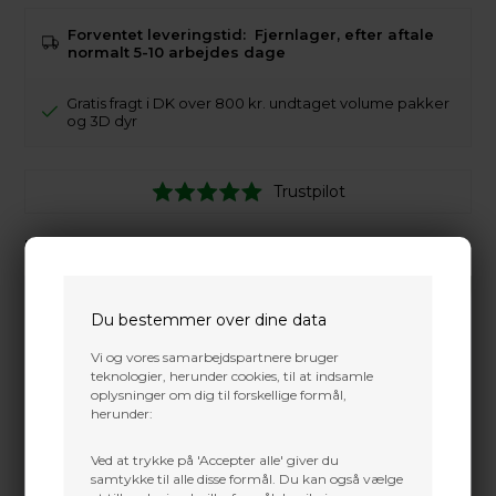
Forventet leveringstid:
Fjernlager, efter aftale
normalt 5-10 arbejdes dage
Gratis fragt i DK over 800 kr. undtaget volume pakker
og 3D dyr
Trustpilot
Reserve jagtblade for NAP Crossfire 100-125gr.
Du bestemmer over dine data
Vi og vores samarbejdspartnere bruger
teknologier, herunder cookies, til at indsamle
oplysninger om dig til forskellige formål,
herunder:
Ved at trykke på 'Accepter alle' giver du
samtykke til alle disse formål. Du kan også vælge