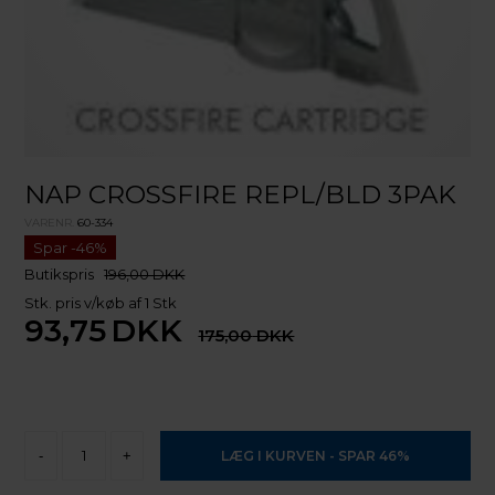
NAP CROSSFIRE REPL/BLD 3PAK
VARENR.
60-334
Butikspris
196,00 DKK
Stk. pris v/køb af 1 Stk
93,75
DKK
175,00
-
+