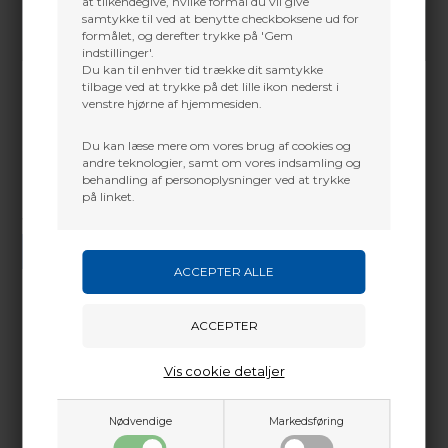
at tilkendegive, hvilke formål du vil give
samtykke til ved at benytte checkboksene ud for
formålet, og derefter trykke på 'Gem
indstillinger'.
Du kan til enhver tid trække dit samtykke
tilbage ved at trykke på det lille ikon nederst i
venstre hjørne af hjemmesiden.
Du kan læse mere om vores brug af cookies og
andre teknologier, samt om vores indsamling og
behandling af personoplysninger ved at trykke
på linket.
Vi gør vores bedste for at besvare alle henvendelser indenfor 24 timer.
SEND SPØRGSMÅL
Martin Damsbo
Mere info
Vis cookie detaljer
Sjælland
+45 2751 3356
Nødvendige
Markedsføring
martin@baldurs-archery.dk
Dette passer godt sammen.