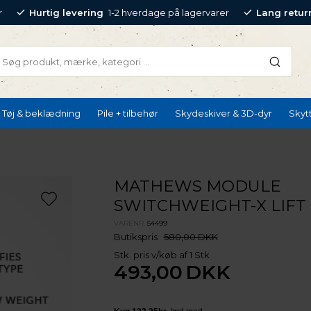
r
Hurtig levering
1-2 hverdage på lagervarer
Lang retur
Tøj & beklædning
Pile + tilbehør
Skydeskiver & 3D-dyr
Skyt
MATHEWS MODULE
SWITCHWEIGHT-X LIFT
VARENR.
54499
Butikspris
580,00 DKK
Stk. pris v/køb af 1 Stk
493,00
DKK