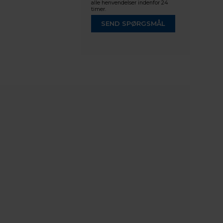
alle henvendelser indenfor 24
timer.
SEND SPØRGSMÅL