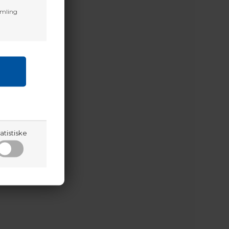
amling
atistiske