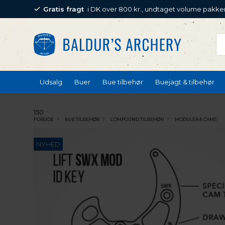
Gratis fragt
i DK over 800 kr., undtaget volume pakke
Udsalg
Buer
Bue tilbehør
Buejagt & tilbehør
150
FORSIDE
BUE TILBEHØR
COMPOUND TILBEHØR
MODULER & CAMS
NYHED