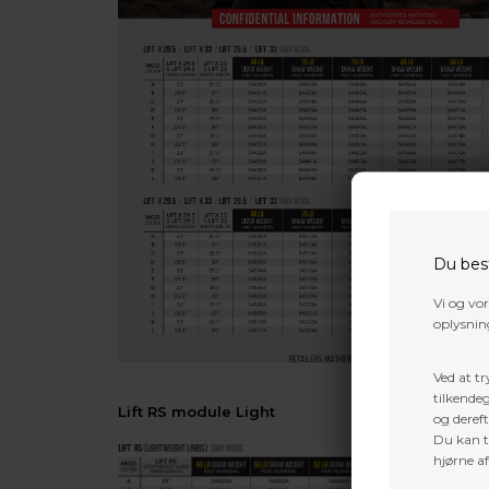
Du bes
Vi og vo
oplysning
Ved at tr
tilkendeg
Lift RS module Light
og dereft
Du kan ti
hjørne a