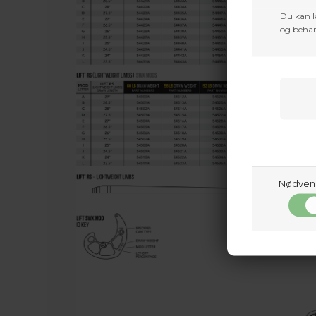
Du kan l
og behan
Nødven