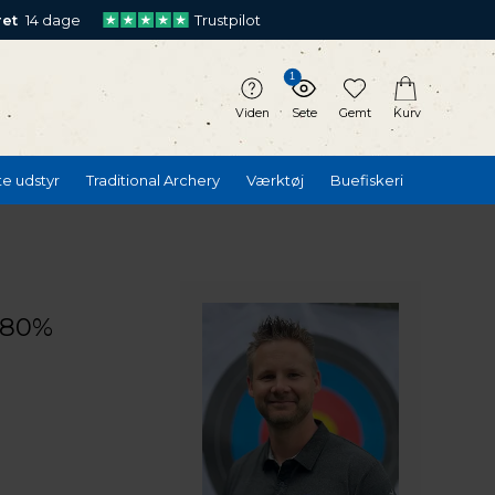
ret
14 dage
Trustpilot
1
Viden
Sete
Gemt
Kurv
te udstyr
Traditional Archery
Værktøj
Buefiskeri
 80%