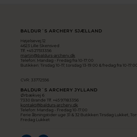
BALDUR´S ARCHERY SJÆLLAND
Højelsevej 12
4623 Lille Skensved
Tlf. +45 27513356
martin@baldurs-archery.dk
Telefon: Mandag - Fredag fra 10-17:00
Butikken: Tirsdag 10-17, torsdag 13-19:00 & fredag fra 10-17:0
CVR: 33772556
BALDUR´S ARCHERY JYLLAND
Ørbækvej 6
7330 Brande Tlf. +45 97183356
kontakt@baldurs-archery.dk
Telefon: Mandag - Fredag 10-17.00
Ferie åbningstider uge 31 & 32 Butikken Tirsdag Lukket, Tor
Fredag Lukket