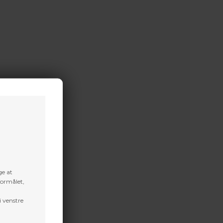
ge at
formålet,
i venstre