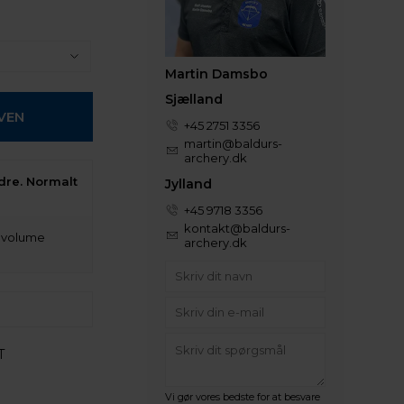
Martin Damsbo
Sjælland
+45 2751 3356
martin@baldurs-
archery.dk
dre. Normalt
Jylland
+45 9718 3356
kontakt@baldurs-
t volume
archery.dk
T
Vi gør vores bedste for at besvare