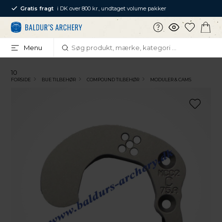
Gratis fragt
i DK over 800 kr., undtaget volume pakker
Menu
10
FORSIDE
BUE TILBEHØR
COMPOUND TILBEHØR
MODULER & CAMS