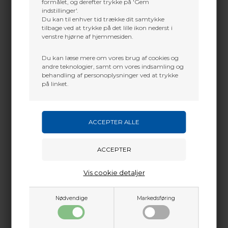
Mere info
formålet, og derefter trykke på 'Gem
Sjælland
indstillinger'.
Du kan til enhver tid trække dit samtykke
+45 2751 3356
tilbage ved at trykke på det lille ikon nederst i
martin@baldurs-archery.dk
venstre hjørne af hjemmesiden.
Jylland
Du kan læse mere om vores brug af cookies og
+45 9718 3356
andre teknologier, samt om vores indsamling og
behandling af personoplysninger ved at trykke
kontakt@baldurs-archery.dk
på linket.
Vis cookie detaljer
Nødvendige
Markedsføring