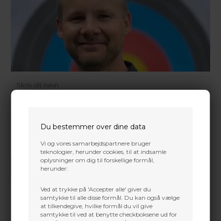
Du bestemmer over dine data
Vi og vores samarbejdspartnere bruger
teknologier, herunder cookies, til at indsamle
Vi gør vores bedste for at besvare alle henvendelser indenfor 24 timer.
oplysninger om dig til forskellige formål,
SEND SPØRGSMÅL
herunder:
Ved at trykke på 'Accepter alle' giver du
samtykke til alle disse formål. Du kan også vælge
at tilkendegive, hvilke formål du vil give
samtykke til ved at benytte checkboksene ud for
Martin Damsbo