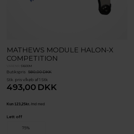
MATHEWS MODULE HALON-X
COMPETITION
VARENR.
51600M
Butikspris
580,00 DKK
Stk. pris v/køb af 1 Stk
493,00
DKK
Lett off
75%