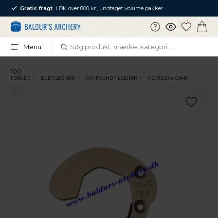
Gratis fragt
i DK over 800 kr., undtaget volume pakker
Menu
100
FORSIDE
BUE TILBEHØR
COMPOUND TILBEHØR
MODULER & CAMS