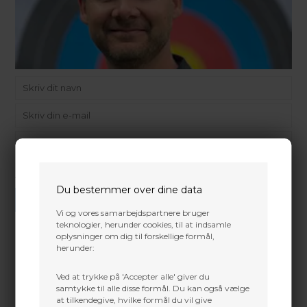
Vi gør vores bedste for at besvare alle henvendelser indenfor 24 timer.
Du bestemmer over dine data
SEND SPØRGSMÅL
Vi og vores samarbejdspartnere bruger
teknologier, herunder cookies, til at indsamle
oplysninger om dig til forskellige formål,
herunder:
Martin Damsbo
Ved at trykke på 'Accepter alle' giver du
Mere info
samtykke til alle disse formål. Du kan også vælge
Sjælland
at tilkendegive, hvilke formål du vil give