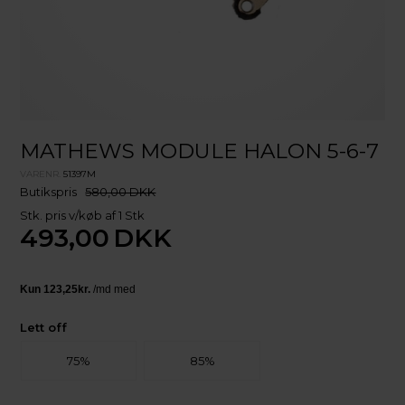
MATHEWS MODULE HALON 5-6-7
VARENR.
51397M
Butikspris
580,00 DKK
Stk. pris v/køb af 1 Stk
493,00
DKK
Lett off
75%
85%