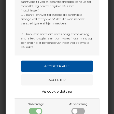
Passer til Mathews Crosscentric cam.
+45 2751 3356
samtykke til ved at benytte checkboksene ud for
Passer IKKE til Halon-X
formålet, og derefter trykke på 'Gem
martin@baldurs-archery.dk
indstillinger'.
Jylland
Du kan til enhver tid trække dit samtykke
tilbage ved at trykke på det lille ikon nederst i
+45 9718 3356
venstre hjørne af hjemmesiden.
kontakt@baldurs-archery.dk
Du kan læse mere om vores brug af cookies og
andre teknologier, samt om vores indsamling og
behandling af personoplysninger ved at trykke
på linket.
Vis cookie detaljer
Nødvendige
Markedsføring