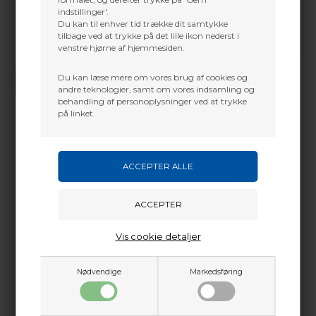
indstillinger'.
Du kan til enhver tid trække dit samtykke
tilbage ved at trykke på det lille ikon nederst i
venstre hjørne af hjemmesiden.
Vi gør vores bedste for at besvare alle henvendelser indenfor 24 timer.
Du kan læse mere om vores brug af cookies og
SEND SPØRGSMÅL
andre teknologier, samt om vores indsamling og
behandling af personoplysninger ved at trykke
på linket.
Martin Damsbo
Mere info
Sjælland
Passer også til Chill SDX (der skal der trækkes 1" fra,
+45 2751 3356
dvs chill30" bliver SDX 29")
martin@baldurs-archery.dk
Passer også til Chill X (der skal der lægges 1" til, dvs
chill30" bliver Chill-X 31")
Jylland
Vis cookie detaljer
+45 9718 3356
kontakt@baldurs-archery.dk
Nødvendige
Markedsføring