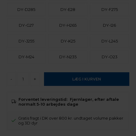
DY-D285
DY-E28
DY-F275
DY-G27
DY-H265
DY-I26
DY-J255
DY-K25
DY-L245
DY-M24
DY-N235
DY-O23
-
+
Forventet leveringstid:
Fjernlager, efter aftale
normalt 5-10 arbejdes dage
Gratis fragt i DK over 800 kr. undtaget volume pakker
og 3D dyr