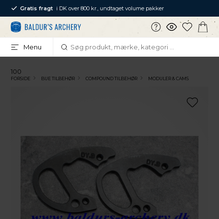
Gratis fragt
i DK over 800 kr., undtaget volume pakker
Menu
100
FORSIDE
BUE TILBEHØR
COMPOUND TILBEHØR
MODULER & CAMS