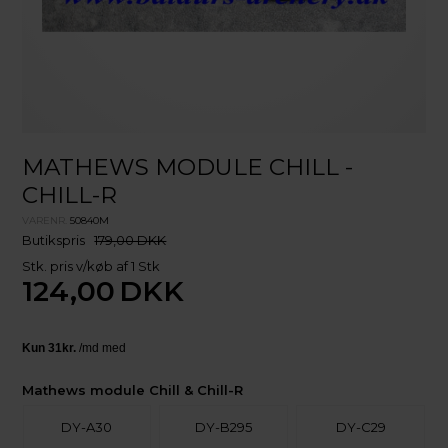
MATHEWS MODULE CHILL -
CHILL-R
VARENR.
50840M
Butikspris
179,00 DKK
Stk. pris v/køb af 1 Stk
124,00
DKK
Mathews module Chill & Chill-R
DY-A30
DY-B295
DY-C29