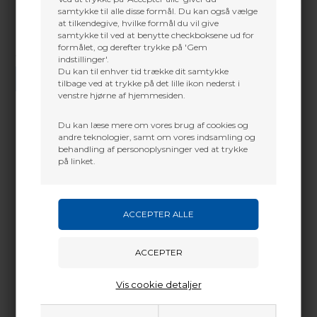
samtykke til alle disse formål. Du kan også vælge
at tilkendegive, hvilke formål du vil give
samtykke til ved at benytte checkboksene ud for
formålet, og derefter trykke på 'Gem
Vi gør vores bedste for at besvare alle henvendelser indenfor 24 timer.
indstillinger'.
Du kan til enhver tid trække dit samtykke
SEND SPØRGSMÅL
tilbage ved at trykke på det lille ikon nederst i
venstre hjørne af hjemmesiden.
Du kan læse mere om vores brug af cookies og
andre teknologier, samt om vores indsamling og
behandling af personoplysninger ved at trykke
Martin Damsbo
Mere info
på linket.
Sjælland
The HS4 is a newly designed scale used primarily for
+45 2751 3356
archery equipment.
martin@baldurs-archery.dk
Precise, accurate, dependable
Jylland
LED digital display
Peak + Hold weight readings (LB or KG)
+45 9718 3356
Let-Off percentage reading
kontakt@baldurs-archery.dk
Strong and durable up to 110 lbs.
Large hook for easy loop attachment
Vis cookie detaljer
Reinforced aluminum outer shell
Luggage/Fish/Turkey weight function
Scratch-resistant powder coat finish