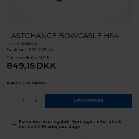
LASTCHANCE BOWCASLE HS4
VARENR.
1201911012
Butikspris
999,00 DKK
Stk. pris v/køb af 1 Stk
849,15
DKK
-
+
Forventet leveringstid:
Fjernlager, efter aftale
normalt 5-10 arbejdes dage