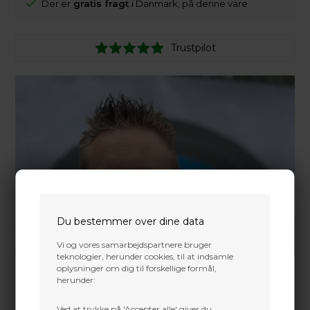
Der er
gratis fragt
i Danmark, på denne vare
Trustpilot
Du bestemmer over dine data
Vi og vores samarbejdspartnere bruger
teknologier, herunder cookies, til at indsamle
oplysninger om dig til forskellige formål,
herunder:
Ved at trykke på 'Accepter alle' giver du