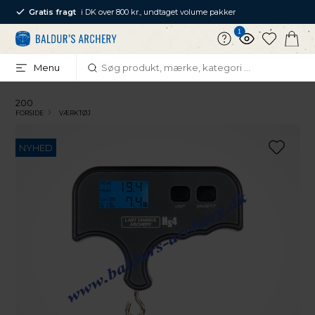
Gratis fragt
i DK over 800 kr., undtaget volume pakker
1
Menu
200
FORSIDE
VÆRKTØJ
NYHED