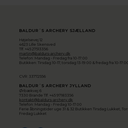
BALDUR´S ARCHERY SJÆLLAND
Højelsevej 12
4623 Lille Skensved
Tlf. +45 27513356
martin@baldurs-archery.dk
Telefon: Mandag - Fredag fra 10-17:00
Butikken: Tirsdag 10-17, torsdag 13-19:00 & fredag fra 10-17:0
CVR: 33772556
BALDUR´S ARCHERY JYLLAND
Ørbækvej 6
7330 Brande Tlf. +45 97183356
kontakt@baldurs-archery.dk
Telefon: Mandag - Fredag 10-17.00
Ferie åbningstider uge 31 & 32 Butikken Tirsdag Lukket, Tor
Fredag Lukket