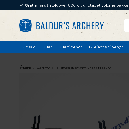
Gratis fragt
i DK over 800 kr., undtaget volume pakke
Udsalg
Buer
Bue tilbehør
Buejagt & tilbehør
15
FORSIDE
VÆRKTØJ
BUEPRESSER, BOWSTRINGER & TILBEHØR