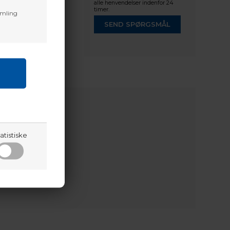
alle henvendelser indenfor 24
timer.
amling
SEND SPØRGSMÅL
atistiske