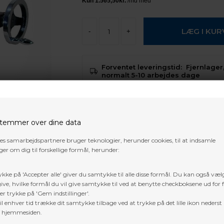
-
+
Forventet leveringstid:
Fjernlager,
normalt 5-10 arbejdes dage
Der er
gratis fragt
i Danmark, på 
temmer over dine data
Trustpilot
res samarbejdspartnere bruger teknologier, herunder cookies, til at indsamle
er om dig til forskellige formål, herunder:
ykke på 'Accepter alle' giver du samtykke til alle disse formål. Du kan også væl
ive, hvilke formål du vil give samtykke til ved at benytte checkboksene ud for 
er trykke på 'Gem indstillinger'.
l enhver tid trække dit samtykke tilbage ved at trykke på det lille ikon nederst 
f hjemmesiden.