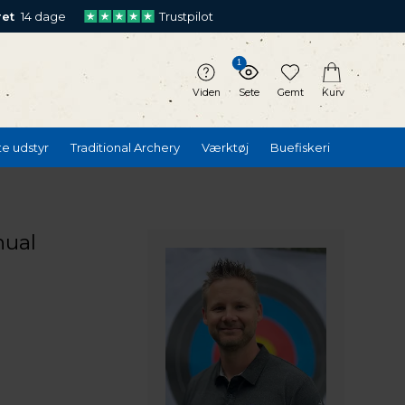
ret
14 dage
Trustpilot
1
Viden
Sete
Gemt
Kurv
te udstyr
Traditional Archery
Værktøj
Buefiskeri
nual