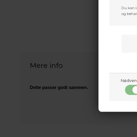
Du kan l
og behan
Mere info
Nødven
Dette passer godt sammen.