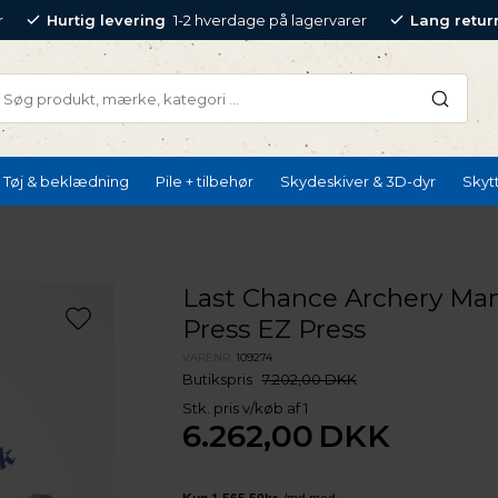
r
Hurtig levering
1-2 hverdage på lagervarer
Lang retur
Tøj & beklædning
Pile + tilbehør
Skydeskiver & 3D-dyr
Skyt
Last Chance Archery Ma
Press EZ Press
VARENR.
109274
Butikspris
7.202,00 DKK
Stk. pris v/køb af 1
6.262,00
DKK