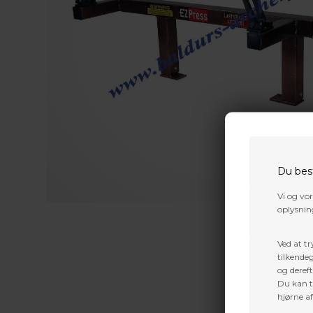
Du bes
Vi og vo
oplysning
Ved at tr
tilkendeg
og dereft
Du kan ti
hjørne a