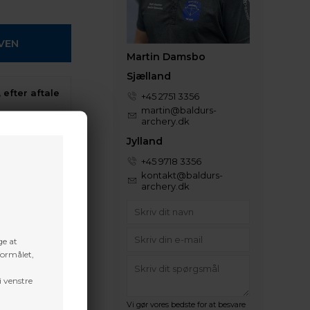
Martin Damsbo
Sjælland
 efter aftale
+45 2751 3356
martin@baldurs-
archery.dk
denne vare
Jylland
+45 9718 3356
kontakt@baldurs-
archery.dk
ge at
formålet,
i venstre
Vi gør vores bedste for at besvare