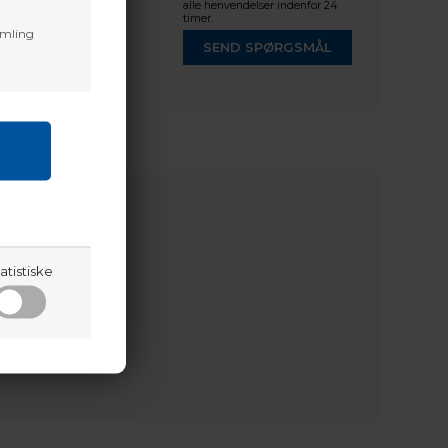
alle henvendelser indenfor 24
timer.
amling
SEND SPØRGSMÅL
atistiske