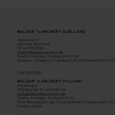
BALDUR´S ARCHERY SJÆLLAND
Højelsevej 12
4623 Lille Skensved
Tlf. +45 27513356
martin@baldurs-archery.dk
Telefon: Mandag - Fredag fra 10-17:00
Butikken: Tirsdag 10-17, torsdag 13-19:00 & fredag fra 10-17:0
CVR: 33772556
BALDUR´S ARCHERY JYLLAND
Ørbækvej 6
7330 Brande Tlf. +45 97183356
kontakt@baldurs-archery.dk
Telefon: Mandag - Fredag 10-17.00
Ferie åbningstider uge 31 & 32 Butikken Tirsdag Lukket, Tor
Fredag Lukket