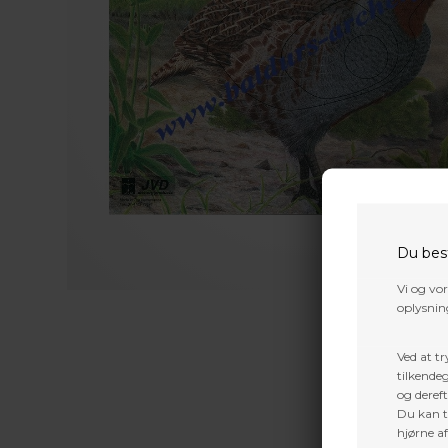
Du bes
Vi og vo
oplysning
Ved at tr
tilkendeg
og dereft
Du kan ti
hjørne a