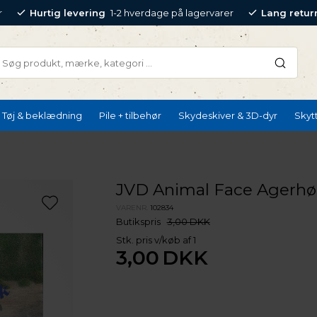
r
Hurtig levering
1-2 hverdage på lagervarer
Lang retur
Tøj & beklædning
Pile + tilbehør
Skydeskiver & 3D-dyr
Skyt
JVD Animal Face Agerh
VARENR.
102834
Butikspris
3,00 DKK
Stk. pris v/køb af 1
3,00
DKK