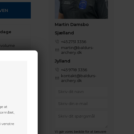
Martin Damsbo
 dage
Sjælland
+45 2751 3356
t volume
martin@baldurs-
archery.dk
Jylland
+45 9718 3356
kontakt@baldurs-
archery.dk
ge at
formålet,
i venstre
Vi gør vores bedste for at besvare