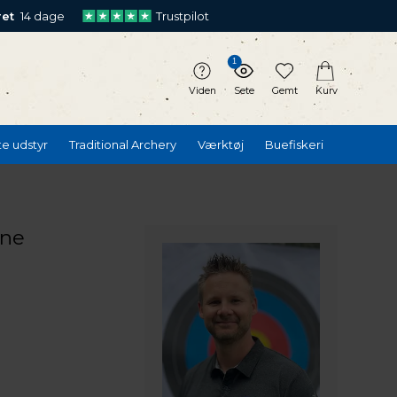
ret
14 dage
Trustpilot
1
Viden
Sete
Gemt
Kurv
te udstyr
Traditional Archery
Værktøj
Buefiskeri
øne