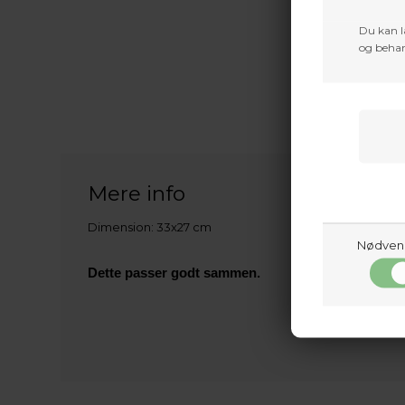
Du kan l
og behan
Mere info
Dimension: 33x27 cm
Nødven
Dette passer godt sammen.