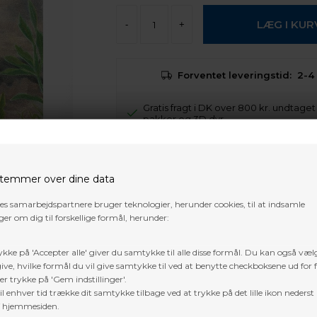
-
+
Forventet leveringstid:
2-4
Gratis fragt i DK over 800 kr. undtage
pakker og 3D dyr
Trustpilot
temmer over dine data
res samarbejdspartnere bruger teknologier, herunder cookies, til at indsamle
er om dig til forskellige formål, herunder:
ykke på 'Accepter alle' giver du samtykke til alle disse formål. Du kan også væl
ive, hvilke formål du vil give samtykke til ved at benytte checkboksene ud for 
er trykke på 'Gem indstillinger'.
l enhver tid trække dit samtykke tilbage ved at trykke på det lille ikon nederst 
f hjemmesiden.