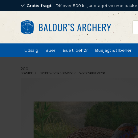
Gratis fragt
i DK over 800 kr., undtaget volume pakke
Udsalg
Buer
Bue tilbehør
Buejagt & tilbehør
200
FORSIDE
SKYDESKIVER & 3D-DYR
SKYDESKIVER DYR