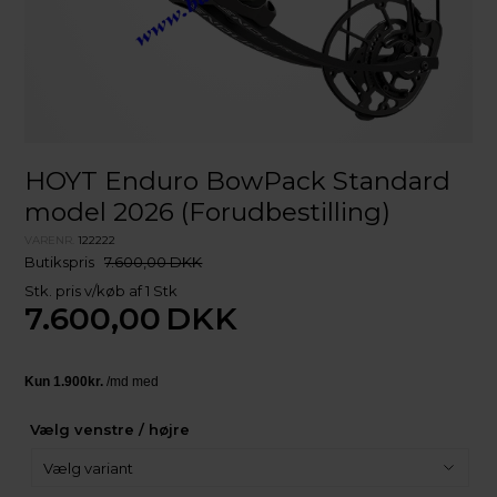
HOYT Enduro BowPack Standard
model 2026 (Forudbestilling)
VARENR.
122222
Butikspris
7.600,00 DKK
Stk. pris v/køb af 1 Stk
7.600,00
DKK
Vælg venstre / højre