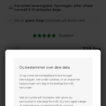
Forventet leveringstid:
Fjernlager, efter aftale
normalt 5-10 arbejdes dage
Der er
gratis fragt
i Danmark, på denne vare
Trustpilot
FPS (IBO)
328 fps
Axle-to-Axle
30"
Brace height
7"
Du bestemmer over dine data
Mass weight
4.65 lbs
Vi og vores samarbejdspartnere bruger
teknologier, herunder cookies, til at indsamle
Draw Length
24"-30"
oplysninger om dig til forskellige formål,
herunder:
Draw Weight
50,60 & 70#
Let-Off
80%
Ved at trykke på 'Accepter alle' giver du
samtykke til alle disse formål. Du kan også vælge
Cam
HBX
at tilkendegive, hvilke formål du vil give