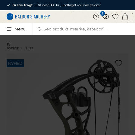
Gratis fragt
i DK over 800 kr., undtaget volume pakker
1
Menu
10
FORSIDE
BUER
NYHED