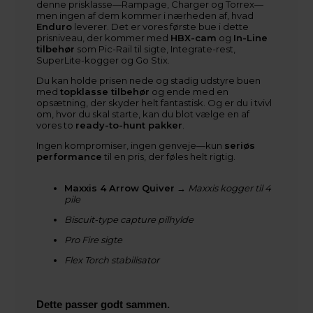
denne prisklasse—Rampage, Charger og Torrex—
men ingen af dem kommer i nærheden af, hvad
Enduro
leverer. Det er vores første bue i dette
prisniveau, der kommer med
HBX-cam
og
In-Line
tilbehør
som Pic-Rail til sigte, Integrate-rest,
SuperLite-kogger og Go Stix.
Du kan holde prisen nede og stadig udstyre buen
med
topklasse tilbehør
og ende med en
opsætning, der skyder helt fantastisk. Og er du i tvivl
om, hvor du skal starte, kan du blot vælge en af
vores to
ready-to-hunt pakker
.
Ingen kompromiser, ingen genveje—kun
seriøs
performance
til en pris, der føles helt rigtig.
Maxxis 4 Arrow Quiver
→
Maxxis kogger til 4
pile
Biscuit-type capture pilhylde
Pro Fire sigte
Flex Torch stabilisator
Dette passer godt sammen.