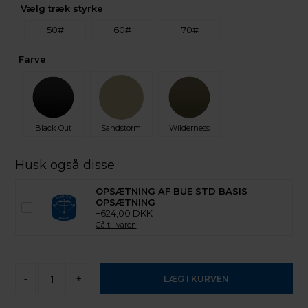
Vælg træk styrke
50#
60#
70#
Farve
Black Out
Sandstorm
Wilderness
Husk også disse
OPSÆTNING AF BUE STD BASIS
OPSÆTNING
+624,00 DKK
Gå til varen
-
+