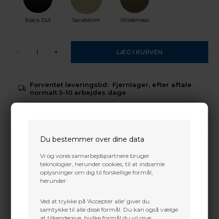
Black Out
Sandstorm
Wilderness
-
+
Forventet leveringstid:
Fjernlager, efter aftale
normalt 5-10 arbejdes dage
Der er
gratis fragt
i Danmark, på denne vare
Du bestemmer over dine data
Trustpilot
Vi og vores samarbejdspartnere bruger
teknologier, herunder cookies, til at indsamle
FPS (IBO)
328 fps
oplysninger om dig til forskellige formål,
herunder:
Axle-to-Axle
30"
Ved at trykke på 'Accepter alle' giver du
Brace height
7"
samtykke til alle disse formål. Du kan også vælge
at tilkendegive, hvilke formål du vil give