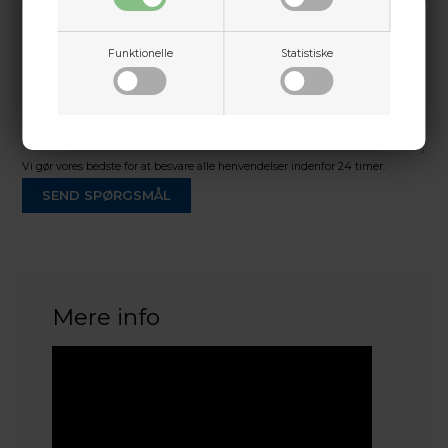
Funktionelle
Statistiske
Vi gør vores bedste for at besvare alle henvendelser indenfor 24 timer.
SEND SPØRGSMÅL
Martin Damsbo
Mere info
Sjælland
+45 2751 3356
martin@baldurs-archery.dk
Jylland
+45 9718 3356