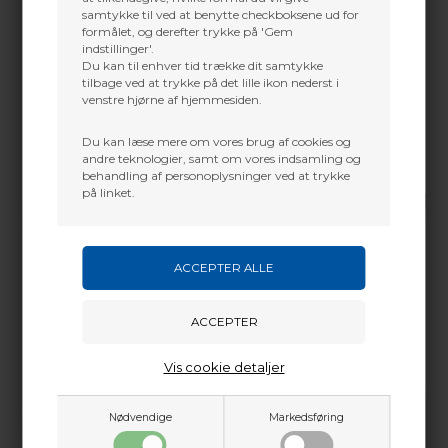
Mass weight
4.65 lbs
samtykke til ved at benytte checkboksene ud for
formålet, og derefter trykke på 'Gem
Draw Length
24"-30"
indstillinger'.
Du kan til enhver tid trække dit samtykke
Draw Weight
50,60 & 70#
tilbage ved at trykke på det lille ikon nederst i
venstre hjørne af hjemmesiden.
Let-Off
80%
Cam
HBX
Du kan læse mere om vores brug af cookies og
andre teknologier, samt om vores indsamling og
behandling af personoplysninger ved at trykke
på linket.
Vis cookie detaljer
Nødvendige
Markedsføring