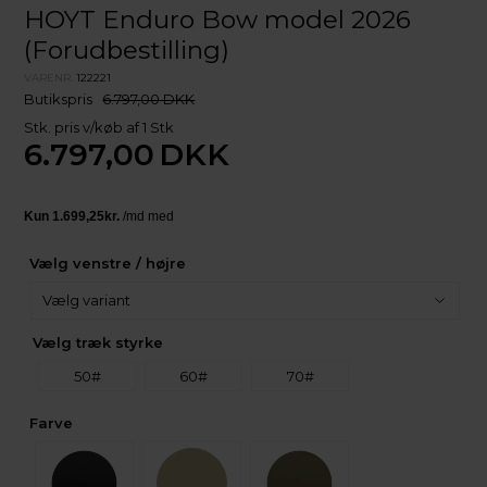
HOYT Enduro Bow model 2026
(Forudbestilling)
VARENR.
122221
Butikspris
6.797,00 DKK
Stk. pris v/køb af 1 Stk
6.797,00
DKK
Vælg venstre / højre
Vælg træk styrke
50#
60#
70#
Farve