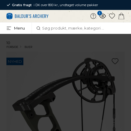
Gratis fragt
i DK over 800 kr., undtaget volume pakker
1
Menu
10
FORSIDE
BUER
NYHED