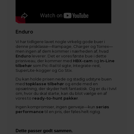
kontakt@baldurs-archery.dk
Enduro
Vi har tidligere lavet nogle virkelig gode buer i
denne prisklasse—Rampage, Charger og Torrex—
men ingen af dem kommer i nærheden af, hvad
Enduro
leverer. Det er vores første bue i dette
prisniveau, der kommer med
HBX-cam
og
In-Line
tilbehør
som Pic-Rail til sigte, Integrate-rest,
SuperLite-kogger og Go Stix.
Du kan holde prisen nede og stadig udstyre buen
med
topklasse tilbehør
og ende med en
opsætning, der skyder helt fantastisk. Og er du i tvivl
om, hvor du skal starte, kan du blot vælge en af
vores to
ready-to-hunt pakker
.
Ingen kompromiser, ingen genveje—kun
seriøs
performance
til en pris, der føles helt rigtig.
Dette passer godt sammen.