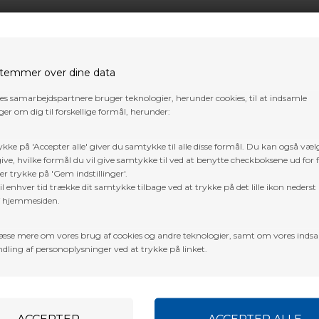
temmer over dine data
res samarbejdspartnere bruger teknologier, herunder cookies, til at indsamle
er om dig til forskellige formål, herunder:
ykke på 'Accepter alle' giver du samtykke til alle disse formål. Du kan også væl
ive, hvilke formål du vil give samtykke til ved at benytte checkboksene ud for 
er trykke på 'Gem indstillinger'.
l enhver tid trække dit samtykke tilbage ved at trykke på det lille ikon nederst 
f hjemmesiden.
æse mere om vores brug af cookies og andre teknologier, samt om vores inds
dling af personoplysninger ved at trykke på linket.