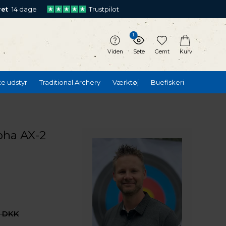
ret
14 dage
Trustpilot
1
Viden
Sete
Gemt
Kurv
te udstyr
Traditional Archery
Værktøj
Buefiskeri
ha AX-2