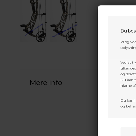
Du bes
Vi og vo
oplysning
Ved at tr
tilkendeg
og dereft
Du kan ti
Mere info
hjørne a
Du kan l
og behan