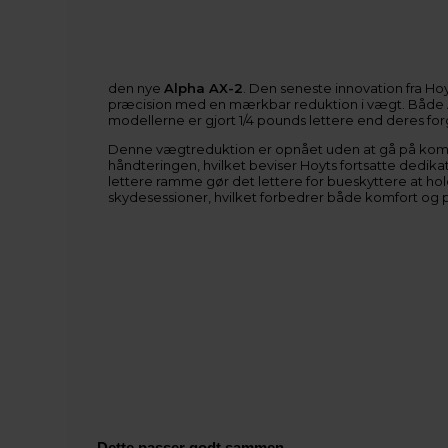
den nye
Alpha AX-2
. Den seneste innovation fra 
præcision med en mærkbar reduktion i vægt. Både A
modellerne er gjort 1/4 pounds lettere end deres fo
Denne vægtreduktion er opnået uden at gå på ko
håndteringen, hvilket beviser Hoyts fortsatte dedikati
lettere ramme gør det lettere for bueskyttere at ho
skydesessioner, hvilket forbedrer både komfort og 