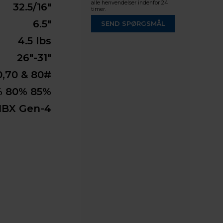
alle henvendelser indenfor 24
32.5/16"
timer.
6.5"
SEND SPØRGSMÅL
4.5 lbs
26"-31"
0,70 & 80#
% 80% 85%
BX Gen-4