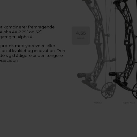
Hoyt kombinerer fremragende
lpha AX-2 29” og 32”
rgænger, Alpha X.
mpromis med ydeevnen eller
on til kvalitet og innovation. Den
lde sig stødigere under længere
præcision.