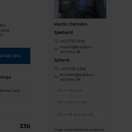
Martin Damsbo
BX
dule
Sjælland
5
+45 2751 3356
martin@baldurs-
archery.dk
Jylland
+45 9718 3356
kontakt@baldurs-
 dage
archery.dk
denne vare
336
Vi gør vores bedste for at besvare