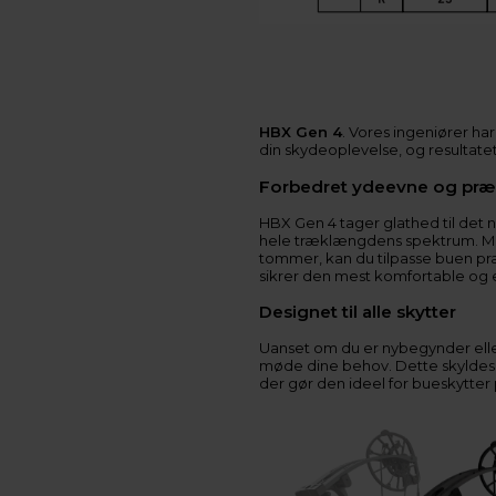
HBX Gen 4
. Vores ingeniører har
din skydeoplevelse, og resultatet
Forbedret ydeevne og præ
HBX Gen 4 tager glathed til det
hele træklængdens spektrum. Me
tommer, kan du tilpasse buen præci
sikrer den mest komfortable og e
Designet til alle skytter
Uanset om du er nybegynder eller
møde dine behov. Dette skyldes
der gør den ideel for bueskytter 