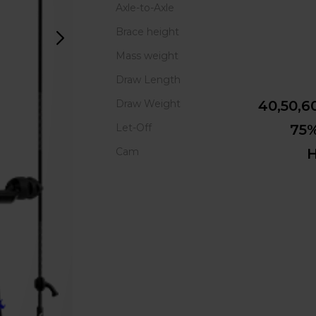
Axle-to-Axle
Brace height
Mass weight
Draw Length
Draw Weight
40,50,6
Let-Off
75
Cam
H