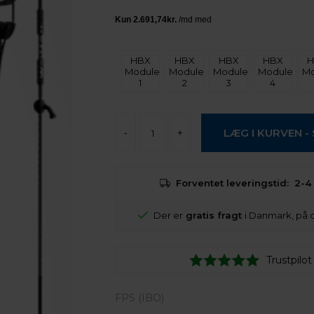
HBX
HBX
HBX
HBX
H
Module
Module
Module
Module
Mo
1
2
3
4
-
+
Forventet leveringstid:
2-4
Der er
gratis fragt
i Danmark, på 
Trustpilot
FPS (IBO)