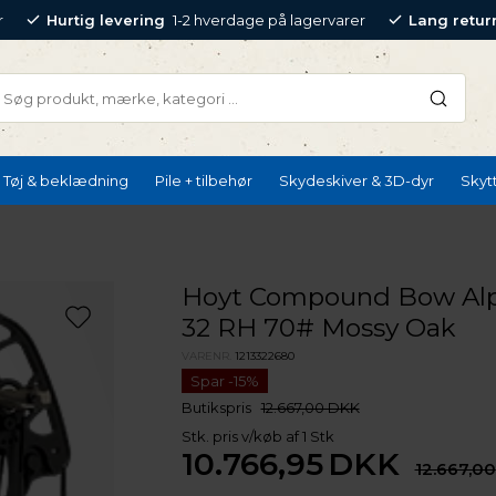
r
Hurtig levering
1-2 hverdage på lagervarer
Lang retur
Tøj & beklædning
Pile + tilbehør
Skydeskiver & 3D-dyr
Skyt
Hoyt Compound Bow Alp
32 RH 70# Mossy Oak
VARENR.
1213322680
Butikspris
12.667,00 DKK
Stk. pris v/køb af 1 Stk
10.766,95
DKK
12.667,00