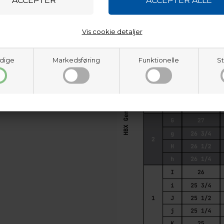
Vis cookie detaljer
dige
Markedsføring
Funktionelle
St