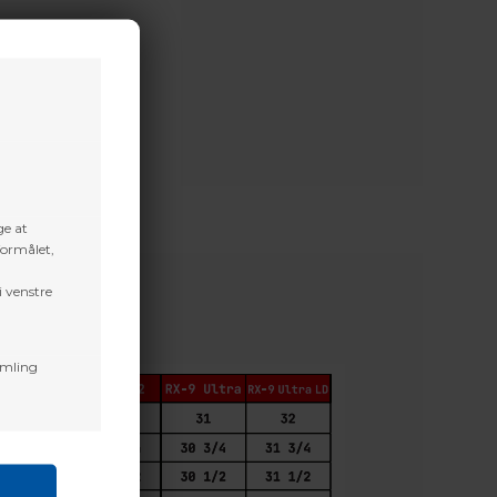
ge at
formålet,
i venstre
amling