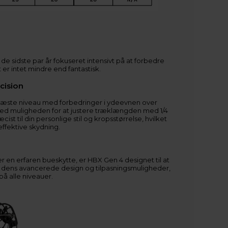
 de sidste par år fokuseret intensivt på at forbedre
 er intet mindre end fantastisk.
cision
 næste niveau med forbedringer i ydeevnen over
d muligheden for at justere træklængden med 1/4
st til din personlige stil og kropsstørrelse, hvilket
ffektive skydning.
 en erfaren bueskytte, er HBX Gen 4 designet til at
 dens avancerede design og tilpasningsmuligheder,
på alle niveauer.