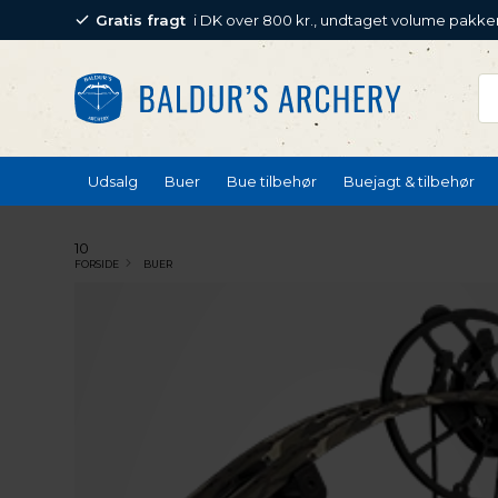
Gratis fragt
i DK over 800 kr., undtaget volume pakke
Udsalg
Buer
Bue tilbehør
Buejagt & tilbehør
10
FORSIDE
BUER