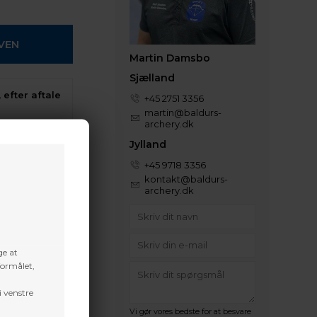
Martin Damsbo
Sjælland
 efter aftale
+45 2751 3356
martin@baldurs-
archery.dk
t volume
Jylland
+45 9718 3356
kontakt@baldurs-
archery.dk
ge at
formålet,
i venstre
Vi gør vores bedste for at besvare