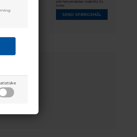
alle henvendelser indenfor 24
timer.
amling
SEND SPØRGSMÅL
en.
atistiske