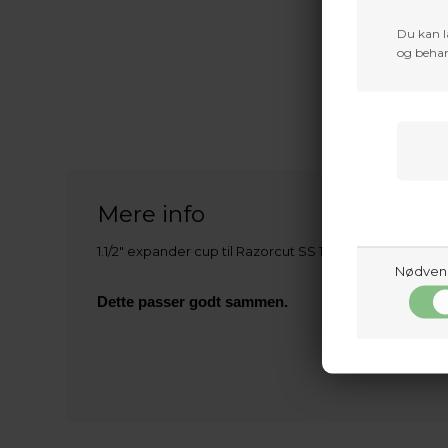
Du kan l
og behan
Mere info
1.1/2" expander cup til Razorcut SS 100 grain jagts od. Fo
Nødven
Dette passer godt sammen.