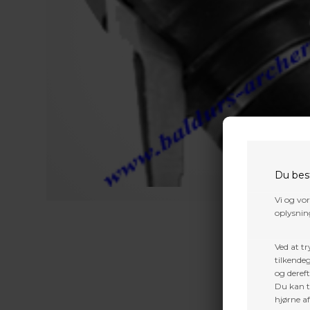
Du bes
Vi og vo
oplysning
Ved at tr
tilkendeg
og dereft
Du kan ti
hjørne a