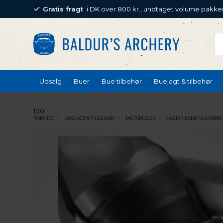
Gratis fragt
i DK over 800 kr., undtaget volume pakke
Udsalg
Buer
Bue tilbehør
Buejagt & tilbehør
100
FORSIDE
BUEJAGT & TILBEHØR
JAGTSPIDSER
JAGTSPIDSER TIL STØRRE