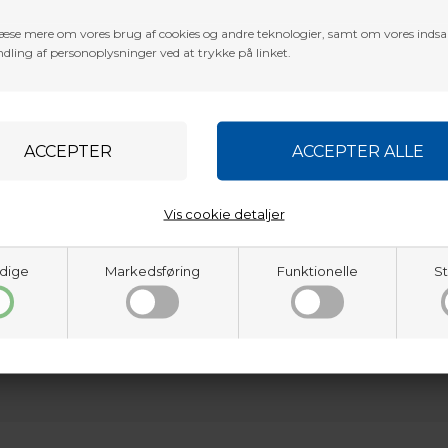
æse mere om vores brug af cookies og andre teknologier, samt om vores inds
dling af personoplysninger ved at trykke på linket.
Vis cookie detaljer
røg din 1.3/8" skære dia til 1.1/2" med et snuptag. Så har du 2 spidser i 
dige
Markedsføring
Funktionelle
St