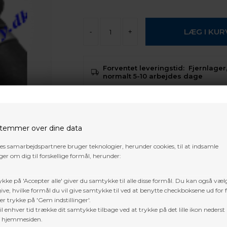
-
+
Forventet leveringstid:
Fjernlager,
normalt 5-10 arbejdes dage
Gratis fragt i DK over 800 kr. undtage
pakker og 3D dyr
temmer over dine data
Trustpilot
res samarbejdspartnere bruger teknologier, herunder cookies, til at indsamle
er om dig til forskellige formål, herunder:
1.1/2" Expander cup til Razorcut SS
ykke på 'Accepter alle' giver du samtykke til alle disse formål. Du kan også væl
ive, hvilke formål du vil give samtykke til ved at benytte checkboksene ud for 
er trykke på 'Gem indstillinger'.
l enhver tid trække dit samtykke tilbage ved at trykke på det lille ikon nederst 
f hjemmesiden.