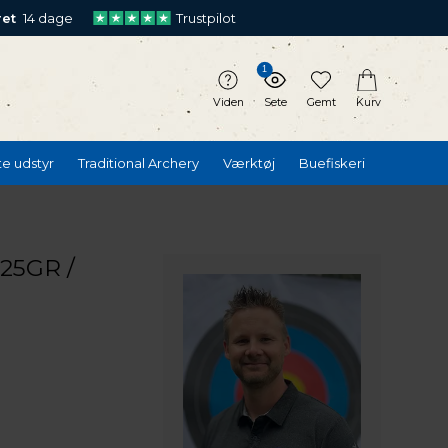
ret
14 dage
Trustpilot
1
Viden
Sete
Gemt
Kurv
te udstyr
Traditional Archery
Værktøj
Buefiskeri
25GR /