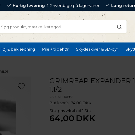
r
Hurtig levering
1-2 hverdage på lagervarer
Lang retur
Tøj & beklædning
Pile + tilbehør
Skydeskiver & 3D-dyr
Skyt
 VILDT
GRIMREAP EXPANDER 1
1.1/2
VARENR.
101932
Butikspris
74,00 DKK
Stk. pris v/køb af 1 Stk
64,00
DKK