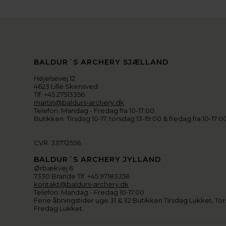
BALDUR´S ARCHERY SJÆLLAND
Højelsevej 12
4623 Lille Skensved
Tlf. +45 27513356
martin@baldurs-archery.dk
Telefon: Mandag - Fredag fra 10-17:00
Butikken: Tirsdag 10-17, torsdag 13-19:00 & fredag fra 10-17:0
CVR: 33772556
BALDUR´S ARCHERY JYLLAND
Ørbækvej 6
7330 Brande Tlf. +45 97183356
kontakt@baldurs-archery.dk
Telefon: Mandag - Fredag 10-17.00
Ferie åbningstider uge 31 & 32 Butikken Tirsdag Lukket, Tor
Fredag Lukket