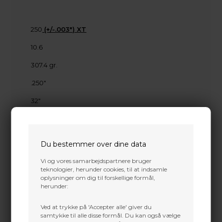
250
(+/-.003") XT
10.6
307.4 gr.
.250"
32"
.309"
.246"
Du bestemmer over dine data
Vi og vores samarbejdspartnere bruger
teknologier, herunder cookies, til at indsamle
oplysninger om dig til forskellige formål,
herunder:
Ved at trykke på 'Accepter alle' giver du
samtykke til alle disse formål. Du kan også vælge
Dette passer godt sammen.