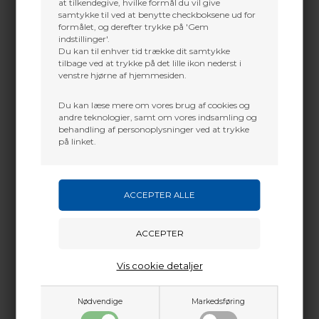
at tilkendegive, hvilke formål du vil give
samtykke til ved at benytte checkboksene ud for
formålet, og derefter trykke på 'Gem
indstillinger'.
Du kan til enhver tid trække dit samtykke
tilbage ved at trykke på det lille ikon nederst i
venstre hjørne af hjemmesiden.
Du kan læse mere om vores brug af cookies og
andre teknologier, samt om vores indsamling og
behandling af personoplysninger ved at trykke
på linket.
AAE ARIZONA VANE
SAUNDERS COMBO
EP400
POINT
2,00
DKK
3,83
DKK
Vis cookie detaljer
Nødvendige
Markedsføring