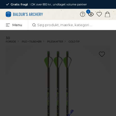
Gratis fragt
i DK over 800 kr., undtaget volume pakker
1
Menu
30
FORSIDE
PILE + TILBEHØR
PILESKAFTER
GOLD TIP