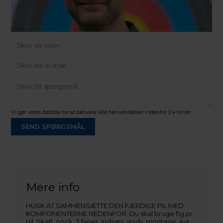
Vi gør vores bedste for at besvare alle henvendelser indenfor 24 timer.
SEND SPØRGSMÅL
Martin Damsbo
Mere info
Sjælland
HUSK AT SAMMENSÆTTE DEN FÆRDIGE PIL MED
+45 2751 3356
KOMPONENTERNE NEDENFOR. Du skal bruge flg.pr.
martin@baldurs-archery.dk
pil. Skaft, nock, 3 faner, indsats, spids, montage, evt.