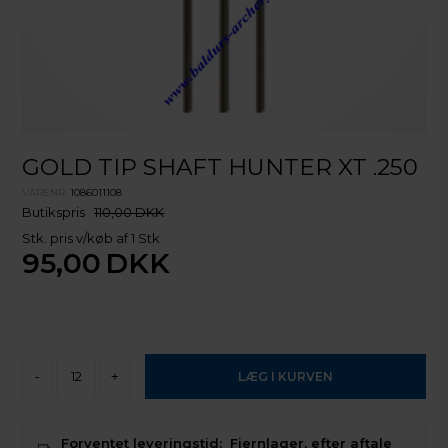
GOLD TIP SHAFT HUNTER XT .250
VARENR.
1086011108
Butikspris
110,00 DKK
Stk. pris v/køb af 1 Stk
95,00
DKK
-
+
Forventet leveringstid:
Fjernlager, efter aftale