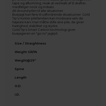
tape og afkortning. Husk at ved køb af 12 skafter,
Jylland
medfølger nock og indsats.
All-Around pilen til alle situationer.
+45 9718 3356
Buejagt kan føre til udfordrende situatiuoner. Gold
kontakt@baldurs-archery.dk
Tip's Hunter pilefamilien kan modsvare selv de
højeste karv man måtte stille sine pile, de giver
hastighed, stabilitet og styrke.
Gold Tip's Smart Carbon technologi giver
buejageren en "go-to" jagtpil.
Size / Straightness
Weight GR/IN
Weight@29''
Spine
Length
O.D.
I.D.