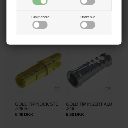
AFKORTNING AF PILE
Funktionelle
Statistiske
MONTAGE AF PILE 3-
Faner
3,00
DKK
35,00
DKK
GOLD TIP NOCK STD
GOLD TIP INSERT ALU
.246 GT
.246
6,40
DKK
6,30
DKK