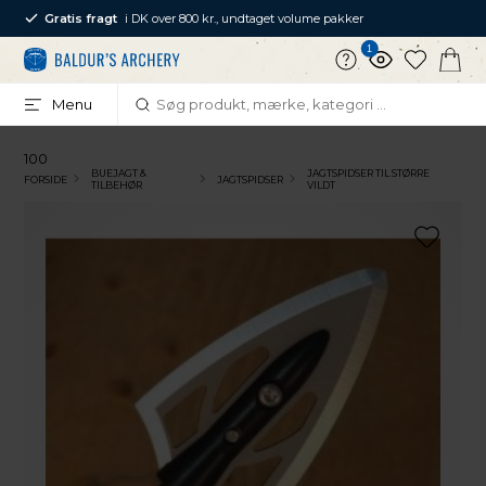
Gratis fragt
i DK over 800 kr., undtaget volume pakker
1
Menu
100
BUEJAGT &
JAGTSPIDSER TIL STØRRE
FORSIDE
JAGTSPIDSER
TILBEHØR
VILDT