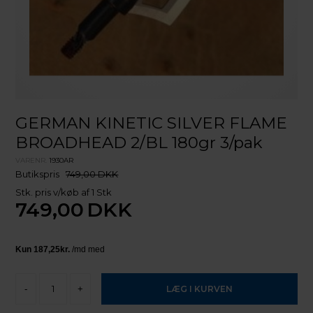
GERMAN KINETIC SILVER FLAME
BROADHEAD 2/BL 180gr 3/pak
VARENR.
1930AR
Butikspris
749,00 DKK
Stk. pris v/køb af 1 Stk
749,00
DKK
-
+