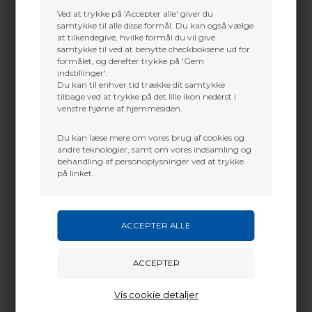
Jylland
Ved at trykke på 'Accepter alle' giver du
samtykke til alle disse formål. Du kan også vælge
German Kinetics SilverFlame Broadheads 180
+45 9718 3356
at tilkendegive, hvilke formål du vil give
grain – 3-pak
kontakt@baldurs-archery.dk
samtykke til ved at benytte checkboksene ud for
Originale German Kinetics SilverFlame bredhoveder
formålet, og derefter trykke på 'Gem
følger konsekvent princippet om
enkelt- eller
indstillinger'.
tobladede spidser
, som har været kendt og
Du kan til enhver tid trække dit samtykke
anvendt i
tusindvis af år
.
tilbage ved at trykke på det lille ikon nederst i
venstre hjørne af hjemmesiden.
Vores mål er at fremstille et bredhoved, hvor
bueskytten ikke behøver at bekymre sig om ydelsen
– heller ikke hvis der pludselig står en
kraftig
Du kan læse mere om vores brug af cookies og
vildsvin
i stedet for et spinkelt rådyr, og/eller hvis
andre teknologier, samt om vores indsamling og
pilens
indslagsvinkel
på grund af vildtets pludselige
behandling af personoplysninger ved at trykke
bevægelse ikke længere er optimal.
på linket.
Dette betyder på ingen måde, at effektiviteten af
flerbladede bredhoveder
kan betvivles. Op til
bestemte vildtstørrelser og uden for kritiske
jagtsituationer har tre- og flerbladede bredhoveder
deres klare
terminalballistiske berettigelse
.
Utallige vellykkede jagter bekræfter dette.
Blad
Vis cookie detaljer
Konveks
cut-on-contact
skærgeometri