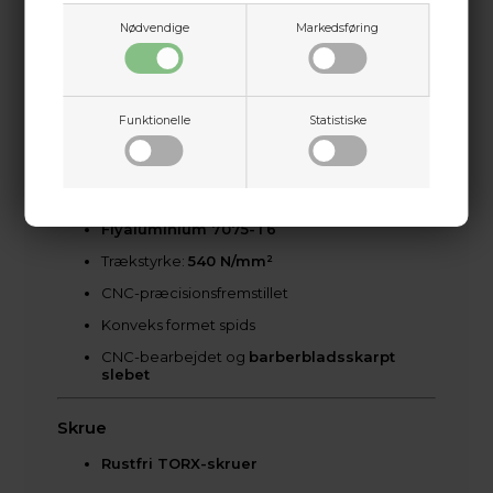
Højkvalitets knivstål
440B
Nødvendige
Markedsføring
Hærdet ved
subzero-quench
, 55–57 HRC
Skærediameter:
1 1/8"
Ekstra kraftig bladtykkelse:
0,071"
Funktionelle
Statistiske
Udskifteligt og genslibeligt
Ferrule (krop)
Flyaluminium 7075-T6
Trækstyrke:
540 N/mm²
CNC-præcisionsfremstillet
Konveks formet spids
CNC-bearbejdet og
barberbladsskarpt
slebet
Skrue
Rustfri TORX-skruer