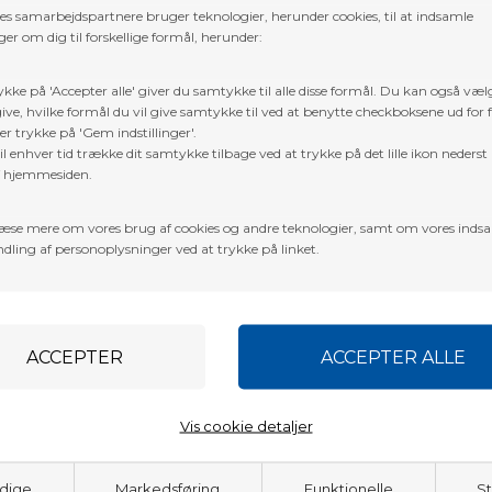
res samarbejdspartnere bruger teknologier, herunder cookies, til at indsamle
er om dig til forskellige formål, herunder:
ykke på 'Accepter alle' giver du samtykke til alle disse formål. Du kan også væl
ive, hvilke formål du vil give samtykke til ved at benytte checkboksene ud for 
er trykke på 'Gem indstillinger'.
l enhver tid trække dit samtykke tilbage ved at trykke på det lille ikon nederst 
f hjemmesiden.
æse mere om vores brug af cookies og andre teknologier, samt om vores inds
dling af personoplysninger ved at trykke på linket.
.5″ cutting diameter offers unmatched precision and penetrating power
hot specific to your needs.
Vis cookie detaljer
ter cutting on impact. All blades and collars are replaceable with our
dige
Markedsføring
Funktionelle
St