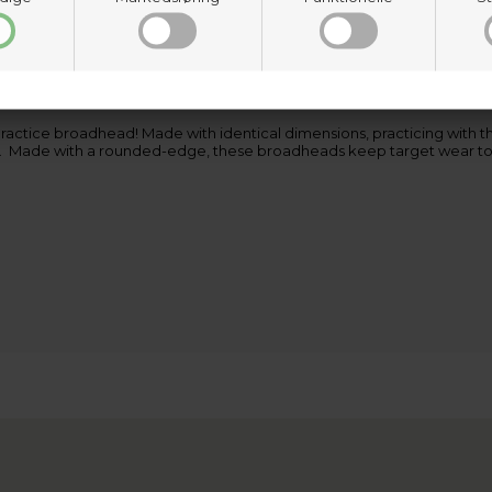
 collar locks blades in place during flight, yet quickly releases th
actice broadhead! Made with identical dimensions, practicing with t
ield. Made with a rounded-edge, these broadheads keep target wear t