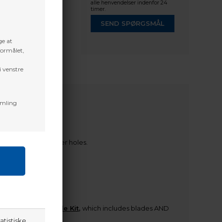
alle henvendelser indenfor 24
timer.
SEND SPØRGSMÅL
ge at
formålet,
i venstre
amling
 for bigger, deadlier holes.
Replacement Blade Kit
,
which includes blades AND
atistiske