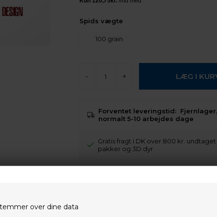
Spids vægte
100 grain
-
+
Forventet leveringstid:
Fjernlager,
normalt 5-10 arbejdes dage
Gratis fragt i DK over 800 kr. undtage
pakker og 3D dyr
Trustpilot
NY LAVPROFIL MEKANISK JAGTSPIDS
temmer over dine data