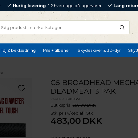
r
Hurtig levering
1-2 hverdage på lagervarer
Lang retur
Tøj & beklædning
Pile + tilbehør
Skydeskiver & 3D-dyr
Skyt
DT
G5 BROADHEAD MECHA
DEADMEAT 3 PAK
VARENR.
1040138M
Butikspris
556,00 DKK
Stk. pris v/køb af 1 Stk
483,00
DKK