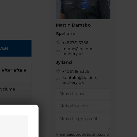
Martin Damsbo
Sjælland
+45 2751 3356
martin@baldurs-
archery.dk
Jylland
 efter aftale
+45 9718 3356
kontakt@baldurs-
archery.dk
t volume
Vi gør vores bedste for at besvare