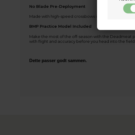
No Blade Pre-Deployment
Made with high-speed crossbows in mind, the SnapLock™
BMP Practice Model Included
Make the most of the off-season with the Deadmeat pr
with flight and accuracy before you head into the f
Dette passer godt sammen.