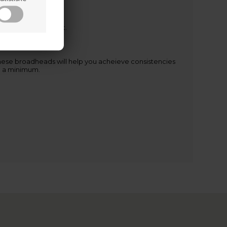
e blades upon impact.
hese broadheads will help you acheieve consistencies
o a minimum.