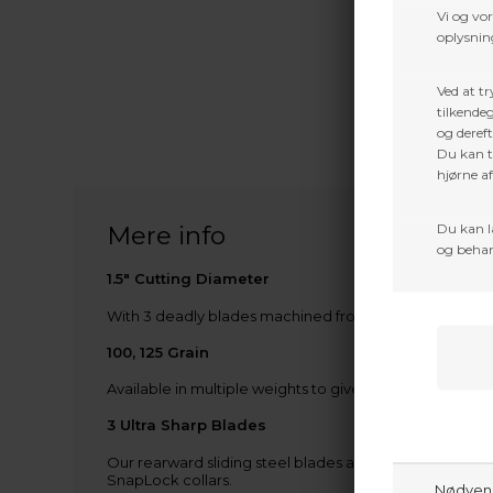
Vi og vo
oplysning
Ved at tr
tilkendeg
og dereft
Du kan ti
hjørne a
Du kan l
Mere info
og behan
1.5″ Cutting Diameter
With 3 deadly blades machined from solid steel, our 1
100, 125 Grain
Available in multiple weights to give you the optimal s
3 Ultra Sharp Blades
Our rearward sliding steel blades are designed for bet
SnapLock collars.
Nødven