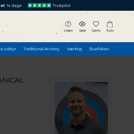
ret
14 dage
Trustpilot
Viden
Sete
Gemt
Kurv
te udstyr
Traditional Archery
Værktøj
Buefiskeri
NICAL