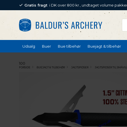
Gratis fragt
i DK over 800 kr., undtaget volume pakke
Udsalg
Buer
Bue tilbehør
Buejagt & tilbehør
100
FORSIDE
BUEJAGT & TILBEHØR
JAGTSPIDSER
JAGTSPIDSER TIL SMÅVIL