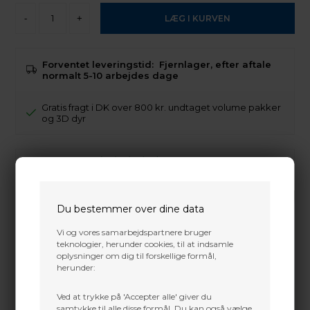
-
+
Forventet leveringstid:
Fjernlager, efter aftale
normalt 5-10 arbejdes dage
Gratis fragt i DK over 800 kr. undtaget volume pakker
og 3D dyr
Trustpilot
Du bestemmer over dine data
Vi og vores samarbejdspartnere bruger
teknologier, herunder cookies, til at indsamle
oplysninger om dig til forskellige formål,
herunder:
Ved at trykke på 'Accepter alle' giver du
samtykke til alle disse formål. Du kan også vælge