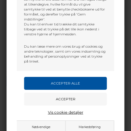
at tilkendegive, hvilke formål du vil give
samtykke til ved at benytte checkboksene ud for
formålet, og derefter trykke på 'Gem
indstillinger'.
Du kan til enhver tid trække dit samtykke
tilbage ved at trykke på det lille ikon nederst i
venstre hjørne af hjemmesiden.
Du kan læse mere om vores brug af cookies og
andre teknologier, samt om vores indsamling og
behandling af personoplysninger ved at trykke
på linket.
Vi gør vores bedste for at besvare alle henvendelser indenfor 24 timer.
SEND SPØRGSMÅL
Martin Damsbo
Vis cookie detaljer
Mere info
Sjælland
Nødvendige
Markedsføring
+45 2751 3356