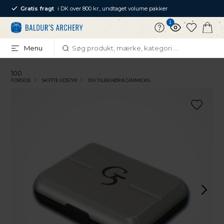
Gratis fragt
i DK over 800 kr., undtaget volume pakker
1
Menu
100
FORSIDE
SKYTTE UDSTYR
DIV TILBEHØR & GIMMICKS