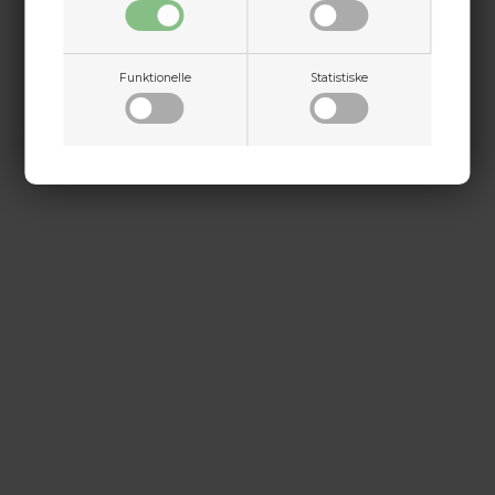
martin@baldurs-archery.dk
Dette passer godt sammen.
Jylland
+45 9718 3356
Funktionelle
Statistiske
kontakt@baldurs-archery.dk