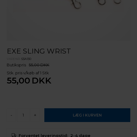
EXE SLING WRIST
VARENR.
53A130
Butikspris
55,00 DKK
Stk. pris v/køb af 1 Stk
55,00
DKK
-
+
Forventet leveringstid:
2-4 dage