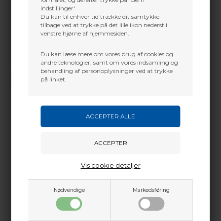
indstillinger'.
Du kan til enhver tid trække dit samtykke
tilbage ved at trykke på det lille ikon nederst i
venstre hjørne af hjemmesiden.
Du kan læse mere om vores brug af cookies og
andre teknologier, samt om vores indsamling og
Vi gør vores bedste for at besvare alle henvendelser indenfor 24 timer.
behandling af personoplysninger ved at trykke
på linket.
SEND SPØRGSMÅL
Martin Damsbo
Mere info
Sjælland
Smart håndslynge
+45 2751 3356
Vis cookie detaljer
martin@baldurs-archery.dk
Dette passer godt sammen.
Jylland
Nødvendige
Markedsføring
+45 9718 3356
kontakt@baldurs-archery.dk