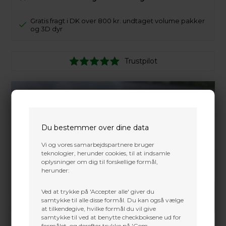
Gratis fragt i DK over 800 kr. undtaget volume pakker
og 3D dyr
Trustpilot
Du bestemmer over dine data
Vi og vores samarbejdspartnere bruger
teknologier, herunder cookies, til at indsamle
oplysninger om dig til forskellige formål,
herunder:
Ved at trykke på 'Accepter alle' giver du
samtykke til alle disse formål. Du kan også vælge
at tilkendegive, hvilke formål du vil give
samtykke til ved at benytte checkboksene ud for
formålet, og derefter trykke på 'Gem