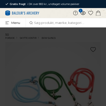
Gratis fragt
i DK over 800 kr., undtaget volume pakker
1
Menu
50
FORSIDE
SKYTTE UDSTYR
BOW SLINGS