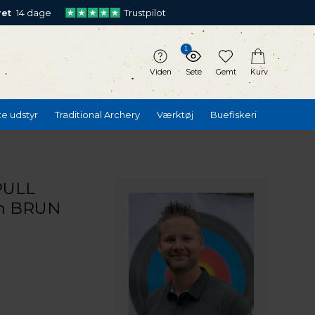
ret
14 dage
Trustpilot
1
Viden
Sete
Gemt
Kurv
te udstyr
Traditional Archery
Værktøj
Buefiskeri
PULL
cm BRUN