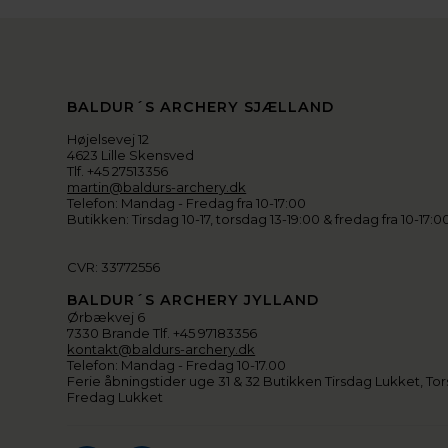
BALDUR´S ARCHERY SJÆLLAND
Højelsevej 12
4623 Lille Skensved
Tlf. +45 27513356
martin@baldurs-archery.dk
Telefon: Mandag - Fredag fra 10-17:00
Butikken: Tirsdag 10-17, torsdag 13-19:00 & fredag fra 10-17:0
CVR: 33772556
BALDUR´S ARCHERY JYLLAND
Ørbækvej 6
7330 Brande Tlf. +45 97183356
kontakt@baldurs-archery.dk
Telefon: Mandag - Fredag 10-17.00
Ferie åbningstider uge 31 & 32 Butikken Tirsdag Lukket, Tor
Fredag Lukket