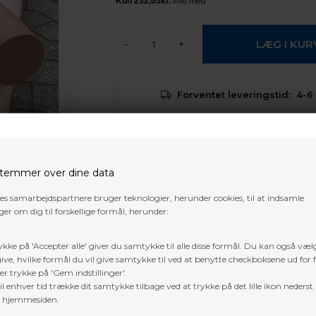
-
+
Forventet leveringstid:
4-6
Der er
gratis fragt
i Danmark, på 
Trustpilot
temmer over dine data
res samarbejdspartnere bruger teknologier, herunder cookies, til at indsamle
er om dig til forskellige formål, herunder:
ykke på 'Accepter alle' giver du samtykke til alle disse formål. Du kan også væl
ive, hvilke formål du vil give samtykke til ved at benytte checkboksene ud for 
er trykke på 'Gem indstillinger'.
l enhver tid trække dit samtykke tilbage ved at trykke på det lille ikon nederst 
f hjemmesiden.