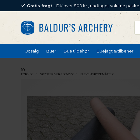
Gratis fragt
i DK over 800 kr., undtaget volume pakke
Udsalg
Buer
Bue tilbehør
Buejagt & tilbehør
10
FORSIDE
SKYDESKIVER & 3D-DYR
ELEVEN SKYDEMÅTTER