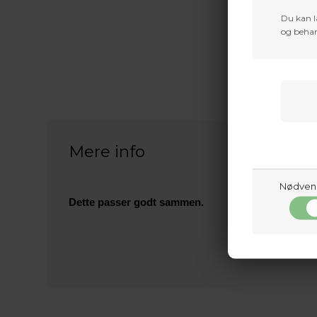
Du kan l
og behan
Mere info
Nødven
Dette passer godt sammen.