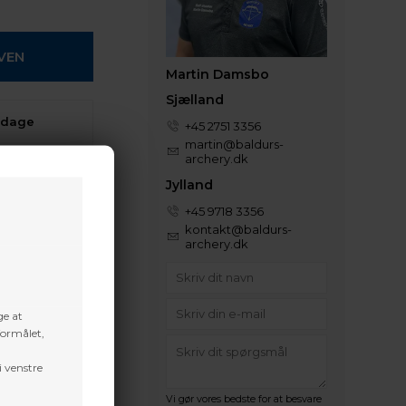
Martin Damsbo
Sjælland
 dage
+45 2751 3356
martin@baldurs-
archery.dk
denne vare
Jylland
+45 9718 3356
kontakt@baldurs-
archery.dk
ge at
formålet,
i venstre
Vi gør vores bedste for at besvare