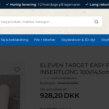
r
Hurtig levering
1-2 hverdage på lagervarer
Lang retur
Tøj & beklædning
Pile + tilbehør
Skydeskiver & 3D-dyr
Skyt
ELEVEN TARGET EASY 
INSERTLONG 100x14,5
VARENR.
ELVEF2A100BROWN
Butikspris
1.040,00 DKK
Stk. pris v/køb af 1
928,20
DKK