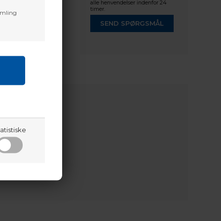
alle henvendelser indenfor 24
timer.
amling
SEND SPØRGSMÅL
atistiske