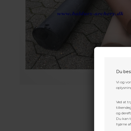
Du bes
Vi og vo
oplysning
Ved at tr
tilkendeg
og dereft
Du kan ti
hjørne a