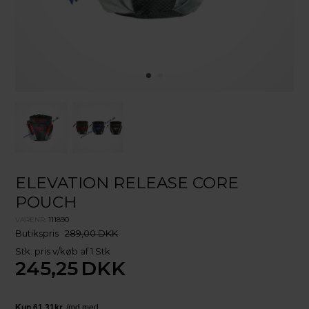
ELEVATION RELEASE CORE
POUCH
VARENR.
111890
Butikspris
289,00 DKK
Stk. pris v/køb af 1 Stk
245,25
DKK