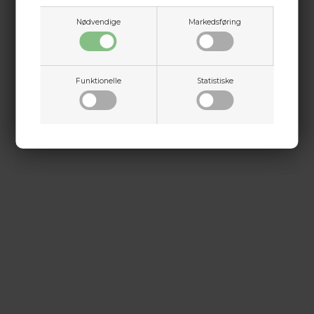
Nødvendige
Markedsføring
Martin Damsbo
Mere info
Sjælland
+45 2751 3356
Funktionelle
Statistiske
martin@baldurs-archery.dk
Dette passer godt sammen.
Jylland
+45 9718 3356
kontakt@baldurs-archery.dk