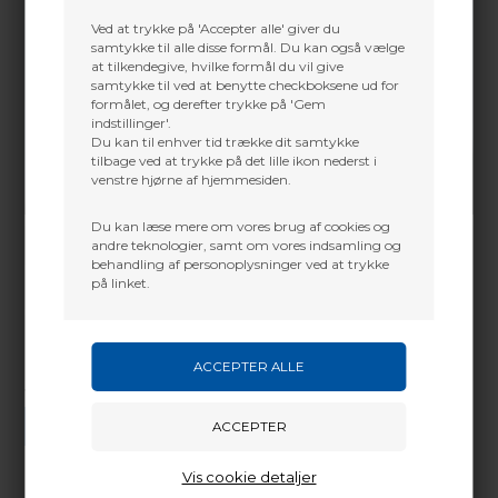
Ved at trykke på 'Accepter alle' giver du
samtykke til alle disse formål. Du kan også vælge
at tilkendegive, hvilke formål du vil give
samtykke til ved at benytte checkboksene ud for
formålet, og derefter trykke på 'Gem
indstillinger'.
Du kan til enhver tid trække dit samtykke
tilbage ved at trykke på det lille ikon nederst i
venstre hjørne af hjemmesiden.
Du kan læse mere om vores brug af cookies og
andre teknologier, samt om vores indsamling og
behandling af personoplysninger ved at trykke
på linket.
Vi gør vores bedste for at besvare alle henvendelser indenfor 24 timer.
SEND SPØRGSMÅL
Vis cookie detaljer