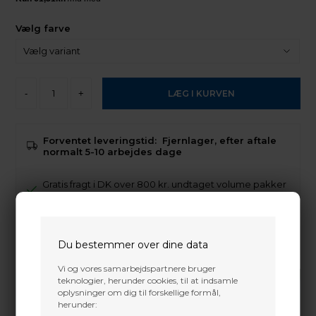
Vælg farve
-
+
Forventet leveringstid:
Fjernlager, efter aftale
normalt 5-10 arbejdes dage
Gratis fragt i DK over 800 kr. undtaget volume pakker
og 3D dyr
Trustpilot
Du bestemmer over dine data
Vi og vores samarbejdspartnere bruger
teknologier, herunder cookies, til at indsamle
oplysninger om dig til forskellige formål,
herunder: