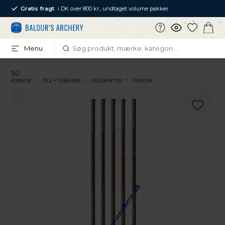
Gratis fragt
i DK over 800 kr., undtaget volume pakker
Menu
30
FORSIDE
PILE + TILBEHØR
PILESKAFTER
EASTON