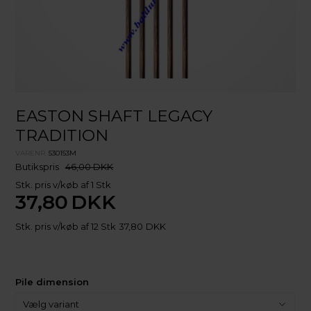
EASTON SHAFT LEGACY
TRADITION
VARENR.
530153M
Butikspris
46,00 DKK
Stk. pris v/køb af 1 Stk
37,80
DKK
Stk. pris v/køb af 12 Stk
37,80
DKK
Pile dimension