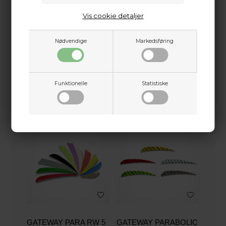
Vis cookie detaljer
Nødvendige
Markedsføring
GATEWAY PARA RW 4
GATEWAY PARABOLIC
RW 4" BARRED
Funktionelle
Statistiske
7,60
DKK
10,70
DKK
GATEWAY PARA RW 5
GATEWAY PARABOLIC