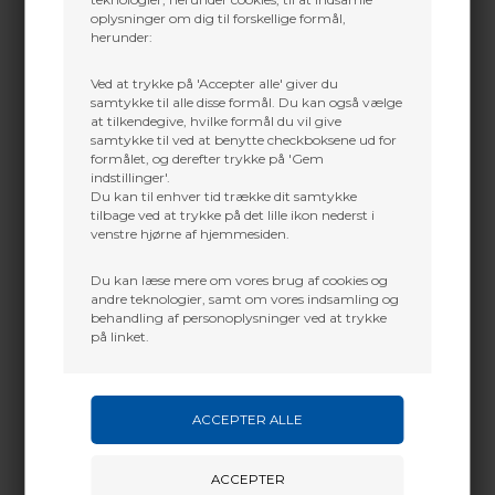
CLASS 11/32
oplysninger om dig til forskellige formål,
3,00
DKK
2,50
DKK
herunder:
Ved at trykke på 'Accepter alle' giver du
samtykke til alle disse formål. Du kan også vælge
at tilkendegive, hvilke formål du vil give
samtykke til ved at benytte checkboksene ud for
formålet, og derefter trykke på 'Gem
indstillinger'.
EASTON INSERT ALU
Du kan til enhver tid trække dit samtykke
tilbage ved at trykke på det lille ikon nederst i
venstre hjørne af hjemmesiden.
Du kan læse mere om vores brug af cookies og
andre teknologier, samt om vores indsamling og
behandling af personoplysninger ved at trykke
BOHNING NOCK
på linket.
CLASS 5/16
2,50
DKK
4,00
DKK