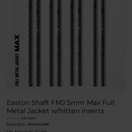
Easton Shaft FMJ 5mm Max Full
Metal Jacket w/hitten inserts
VARENR.
A087438M
Butikspris
134,00 DKK
Stk. pris v/køb af 1 Stk