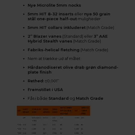
Nye Microlite 5mm nocks
5mm HIT 8-32 inserts
eller
nye 50 grain
stål one-piece half-out
muligheder
5mm HIT collars inkluderet
(Match Grade)
2” Blazer vanes
(Standard) eller
3” AAE
Hybrid Stealth vanes
(Match Grade)
Fabriks-helical fletching
(Match Grade)
Nem at trække ud af målet
Hårdanodiseret olive drab grøn diamond-
plate finish
Rethed:
±0,001”
Fremstillet i USA
Fås i både
Standard
og
Match Grade