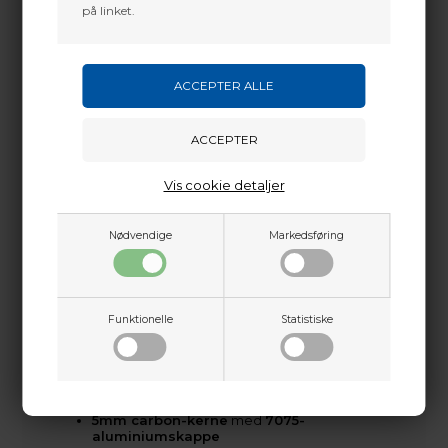
aluminium skaber
forbedret ballistisk effektivitet
,
på linket.
højere energi ved træf
og øget
moment
, hvilket
gør denne pil til det ideelle valg til
jagt på stort
vildt
.
FMJ MAX benytter det nye
5mm Microlite Nock
System
, som har kortere “ører” og et forbedret
nock-halsdesign for
større tilgivelse og lettere
tuning
. Pilen er færdiggjort med en
hårdanodiseret OD Green mat diamond-plate
finish
og fås i både
Standard
og
Match Grade
udgaver. FMJ MAX leveres i fem spine-værdier (
200,
Vis cookie detaljer
250, 300, 340, 400
) og passer til stort set alle bujagt-
opsætninger.
Nødvendige
Markedsføring
Kraft, gennemtrængning og højere hastighed
gør FMJ MAX til det oplagte valg for de mest seriøse
bujægere.
SPECIFIKATIONER
Funktionelle
Statistiske
Egenskaber:
Højere hastighed og forbedret
gennemtrængning
5mm carbon-kerne
med
7075-
aluminiumskappe