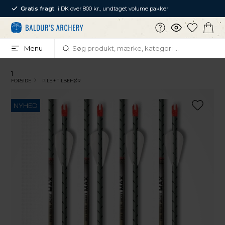
Gratis fragt
i DK over 800 kr., undtaget volume pakker
Menu
1
FORSIDE
PILE + TILBEHØR
NYHED