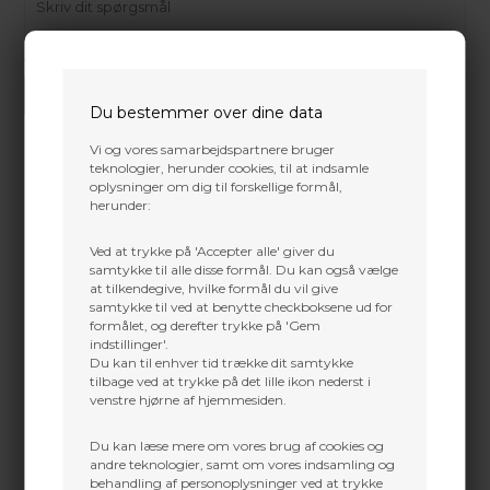
Vi gør vores bedste for at besvare alle henvendelser indenfor 24 timer.
SEND SPØRGSMÅL
Du bestemmer over dine data
Vi og vores samarbejdspartnere bruger
teknologier, herunder cookies, til at indsamle
oplysninger om dig til forskellige formål,
herunder:
Martin Damsbo
Mere info
Sjælland
Ved at trykke på 'Accepter alle' giver du
Vi præsenterer den helt nye
Easton 5mm FMJ MAX
.
samtykke til alle disse formål. Du kan også vælge
+45 2751 3356
Den nye FMJ MAX kombinerer den velkendte
at tilkendegive, hvilke formål du vil give
martin@baldurs-archery.dk
slagkraft fra
Full Metal Jacket-pile
med den øgede
samtykke til ved at benytte checkboksene ud for
hastighed fra en
lettere platform
. FMJ MAX er
formålet, og derefter trykke på 'Gem
Jylland
udviklet til alsidig og afbalanceret performance og
indstillinger'.
giver enten
hurtigere pilehastighed mod målet
+45 9718 3356
Du kan til enhver tid trække dit samtykke
eller mulighed for
højere FOC-opbygninger (Front
kontakt@baldurs-archery.dk
tilbage ved at trykke på det lille ikon nederst i
of Center)
for øget præcision.
venstre hjørne af hjemmesiden.
Fremstillet i USA er
5mm FMJ MAX
bygget med en
sømløs
Easton Acu-Carbon-kerne
, der er
Du kan læse mere om vores brug af cookies og
sammenføjet med en præcisionsforarbejdet
andre teknologier, samt om vores indsamling og
aluminiumskappe
. Kombinationen af carbon og
behandling af personoplysninger ved at trykke