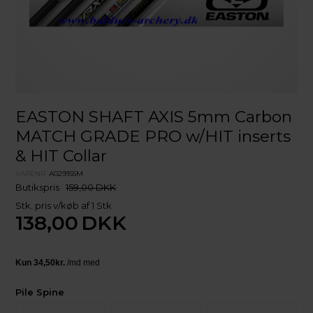
EASTON SHAFT AXIS 5mm Carbon
MATCH GRADE PRO w/HIT inserts
& HIT Collar
VARENR.
A029155M
Butikspris
159,00 DKK
Stk. pris v/køb af 1 Stk
138,00
DKK
Pile Spine