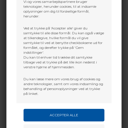
Vi og vores samarbejdspartnere bruger
teknologier, herunder cookies, til at indsamle
SPECIFICATIONS
oplysninger om dig til forskellige formål,
herunder:
• Pre-installed X Nock
• X HIT 8-32 inserts
• Straightness: ± .001”
Ved at trykke på 'Accepter alle' giver du
• High-strength carbon-composite fibers
samtykke til alle disse formål. Du kan også vælge
at tilkendegive, hvilke formål du vil give
Brass X HIT® 8-32 Break-Off Insert & Deep Six thread
samtykke til ved at benytte checkboksene ud for
RPS sold separately
formålet, og derefter trykke på 'Gem
indstillinger'.
Du kan til enhver tid trække dit samtykke
tilbage ved at trykke på det lille ikon nederst i
venstre hjørne af hjemmesiden.
Du kan læse mere om vores brug af cookies og
andre teknologier, samt om vores indsamling og
behandling af personoplysninger ved at trykke
på linket.
Dette passer godt sammen.