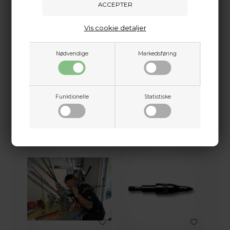
Vis cookie detaljer
Nødvendige
Markedsføring
AFKORTNING AF PILE
EASTON NOCK 5mm
Funktionelle
Statistiske
X-NOCK
3,00
DKK
7,00
DKK