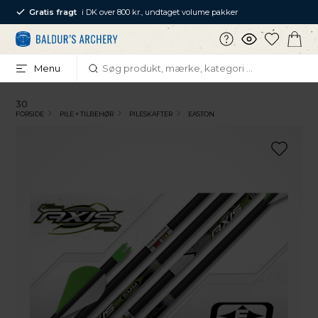
Gratis fragt
i DK over 800 kr., undtaget volume pakker
Menu
30
FORSIDE
PILE + TILBEHØR
PILESKAFTER
EASTON