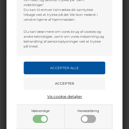
indstillinger'.
Du kan til enhver tid trække dit samtykke
tilbage ved at trykke på det lille ikon nederst i
venstre hjørne af hjemmesiden.
Du kan læse mere om vores brug af cookies og
andre teknologier, samt om vores indsamling og
behandling af personoplysninger ved at trykke
Vi gør vores bedste for at besvare alle henvendelser indenfor 24 timer.
på linket.
SEND SPØRGSMÅL
Martin Damsbo
Mere info
Sjælland
Vis cookie detaljer
+45 2751 3356
martin@baldurs-archery.dk
Dette passer godt sammen.
Nødvendige
Markedsføring
Jylland
+45 9718 3356
kontakt@baldurs-archery.dk