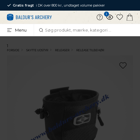
Gratis fragt
i DK over 800 kr., undtaget volume pakker
1
Menu
1
FORSIDE
SKYTTE UDSTYR
RELEASER
RELEASE TILBEHØR