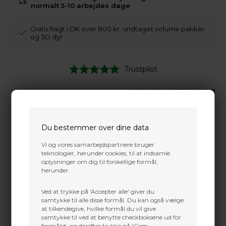
normalt 5-10 arbejdes dage
Gratis fragt i DK over 800 kr. undtaget volume pakker
og 3D dyr
Trustpilot
Du bestemmer over dine data
Vi og vores samarbejdspartnere bruger
teknologier, herunder cookies, til at indsamle
oplysninger om dig til forskellige formål,
herunder:
Ved at trykke på 'Accepter alle' giver du
samtykke til alle disse formål. Du kan også vælge
at tilkendegive, hvilke formål du vil give
samtykke til ved at benytte checkboksene ud for
formålet, og derefter trykke på 'Gem