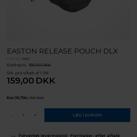
EASTON RELEASE POUCH DLX
VARENR.
111621
Butikspris
159,00 DKK
Stk. pris v/køb af 1 Stk
159,00
DKK
-
+
Forventet leveringstid:
Fjernlager, efter aftale