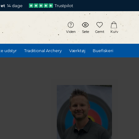
ret
14 dage
Trustpilot
Viden
Sete
Gemt
Kurv
te udstyr
Traditional Archery
Værktøj
Buefiskeri