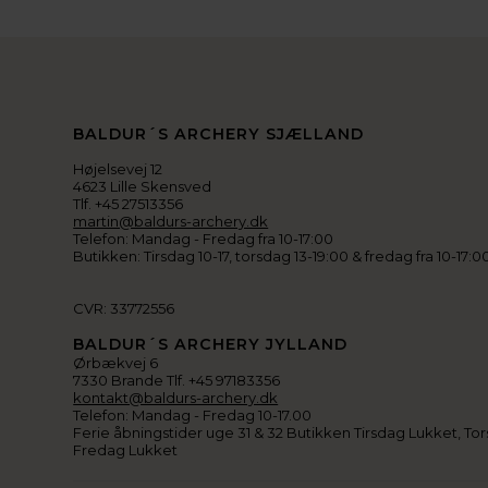
BALDUR´S ARCHERY SJÆLLAND
Højelsevej 12
4623 Lille Skensved
Tlf. +45 27513356
martin@baldurs-archery.dk
Telefon: Mandag - Fredag fra 10-17:00
Butikken: Tirsdag 10-17, torsdag 13-19:00 & fredag fra 10-17:0
CVR: 33772556
BALDUR´S ARCHERY JYLLAND
Ørbækvej 6
7330 Brande Tlf. +45 97183356
kontakt@baldurs-archery.dk
Telefon: Mandag - Fredag 10-17.00
Ferie åbningstider uge 31 & 32 Butikken Tirsdag Lukket, Tor
Fredag Lukket