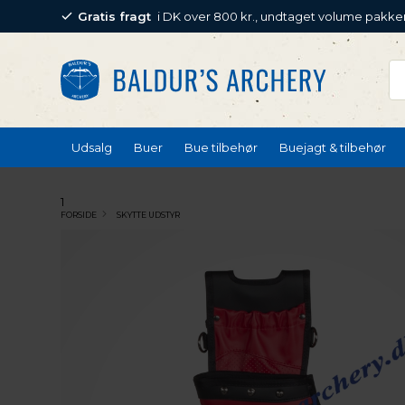
Gratis fragt
i DK over 800 kr., undtaget volume pakke
Udsalg
Buer
Bue tilbehør
Buejagt & tilbehør
1
FORSIDE
SKYTTE UDSTYR