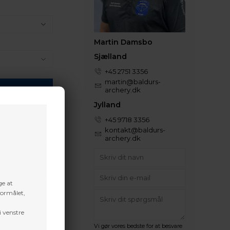
Martin Damsbo
Sjælland
+45 2751 3356
martin@baldurs-
archery.dk
Jylland
+45 9718 3356
 efter aftale
kontakt@baldurs-
archery.dk
denne vare
ge at
formålet,
i venstre
Vi gør vores bedste for at besvare