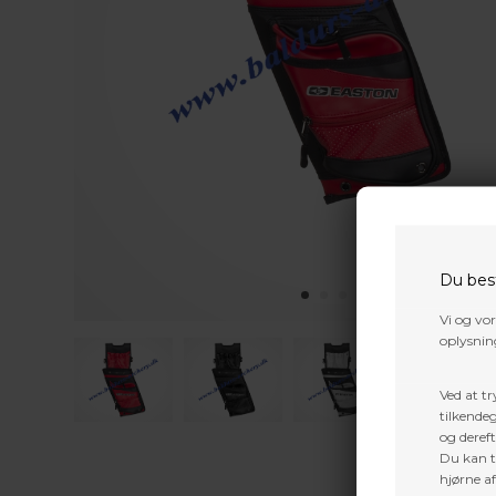
Du bes
Vi og vo
oplysning
Ved at tr
tilkendeg
og dereft
Du kan ti
hjørne a