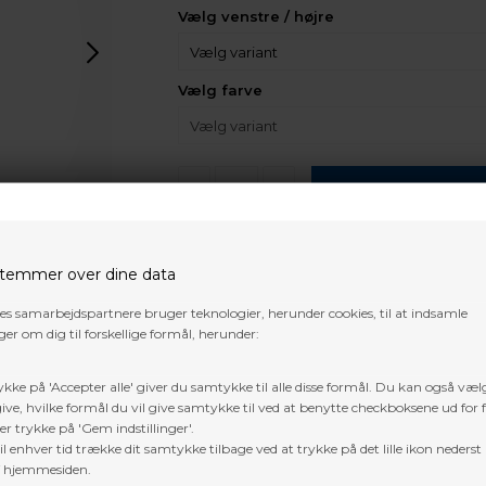
Vælg venstre / højre
Vælg farve
-
+
temmer over dine data
Forventet leveringstid:
Fjernlager,
normalt 5-10 arbejdes dage
res samarbejdspartnere bruger teknologier, herunder cookies, til at indsamle
er om dig til forskellige formål, herunder:
Der er
gratis fragt
i Danmark, på 
ykke på 'Accepter alle' giver du samtykke til alle disse formål. Du kan også væl
ive, hvilke formål du vil give samtykke til ved at benytte checkboksene ud for 
Trustpilot
er trykke på 'Gem indstillinger'.
l enhver tid trække dit samtykke tilbage ved at trykke på det lille ikon nederst 
f hjemmesiden.