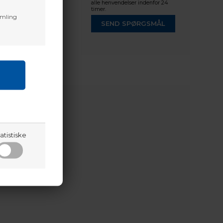
alle henvendelser indenfor 24
timer.
amling
SEND SPØRGSMÅL
atistiske