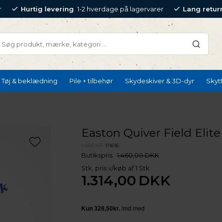
r
Hurtig levering
1-2 hverdage på lagervarer
Lang retur
Tøj & beklædning
Pile + tilbehør
Skydeskiver & 3D-dyr
Skyt
Easton Quiver Field Elite
VARENR.
111616
Butikspris
1.460,00 DKK
Stk. pris v/køb af 1 Stk
1.314,00
DKK