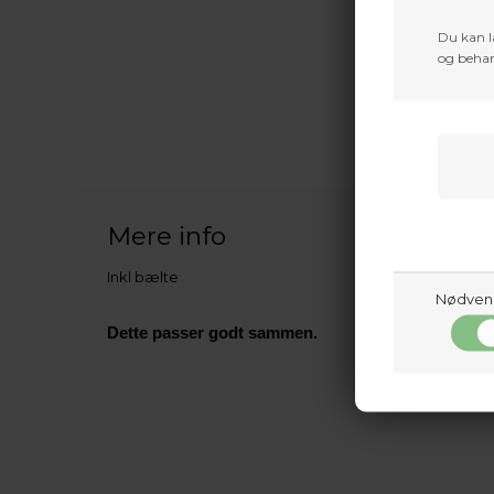
Du kan l
og behan
Mere info
Inkl bælte
Nødven
Dette passer godt sammen.