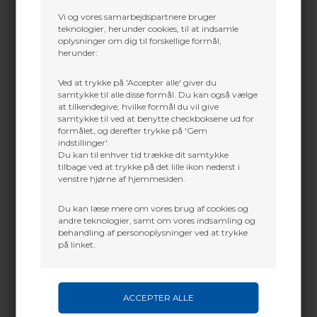
Vi og vores samarbejdspartnere bruger
teknologier, herunder cookies, til at indsamle
oplysninger om dig til forskellige formål,
herunder:
Martin Damsbo
Mere info
Sjælland
Ved at trykke på 'Accepter alle' giver du
samtykke til alle disse formål. Du kan også vælge
Præsentation – Easton 5MM Match Grade HIT™
+45 2751 3356
at tilkendegive, hvilke formål du vil give
Collars
martin@baldurs-archery.dk
samtykke til ved at benytte checkboksene ud for
formålet, og derefter trykke på 'Gem
Når man skyder med højtydende pile, er fronten af
Jylland
indstillinger'.
pilen et af de mest udsatte områder.
Du kan til enhver tid trække dit samtykke
Derfor har Easton Archery udviklet **Easton 5MM
+45 9718 3356
tilbage ved at trykke på det lille ikon nederst i
Match Grade HIT Collars – en løsning designet til at
kontakt@baldurs-archery.dk
give maksimal beskyttelse og performance til 5 mm
venstre hjørne af hjemmesiden.
pile med HIT-systemet.
Du kan læse mere om vores brug af cookies og
Disse collars er udviklet i samarbejde med
andre teknologier, samt om vores indsamling og
professionelle bueskytter og erfarne pro-shops,
behandling af personoplysninger ved at trykke
med ét klart mål:
på linket.
at beskytte pilens front og samtidig bevare
præcisionen over lang tid.
Maksimal beskyttelse af pilens front
Når en pil rammer et mål – især ved hårde skud eller
ved tæt gruppeskydning – er fronten af skaftet
under stor belastning.