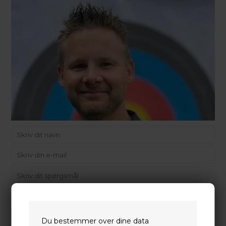
Vi gør vores bedste for at besvare alle henvendelser indenfor 24 timer.
SEND SPØRGSMÅL
Du bestemmer over dine data