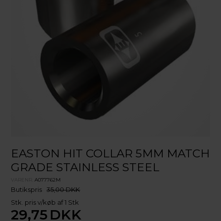
EASTON HIT COLLAR 5MM MATCH
GRADE STAINLESS STEEL
VARENR.
A077762M
Butikspris
35,00 DKK
Stk. pris v/køb af 1 Stk
29,75
DKK