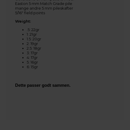
Easton 5 mm Match Grade pile
mange andre 5 mm pileskafter
5/16" field points
Weight:
.5: 22gr
1: 21gr
1.5: 20gr
2: 19gr
2.5: 18gr
3: 17gr
4: 17gr
5: 16gr
6: 15gr
Dette passer godt sammen.