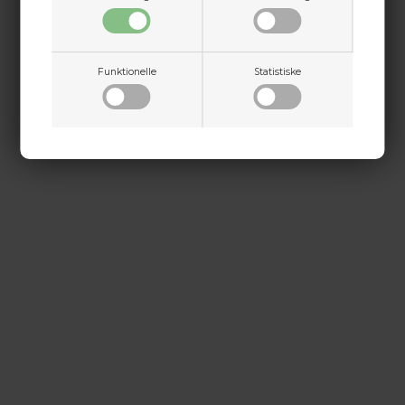
+45 9718 3356
kontakt@baldurs-archery.dk
Dette passer godt sammen.
Funktionelle
Statistiske