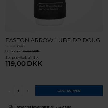
EASTON ARROW LUBE DR DOUG
VARENR.
108561
Butikspris
119,00 DKK
Stk. pris v/køb af 1 Stk
119,00
DKK
-
+
Forventet leveringstid:
2-4 dage