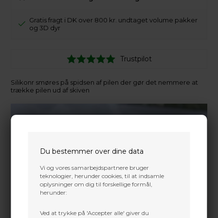
Gratis fragt i DK over 800 kr. undtaget volume pakker
og 3D dyr
Trustpilot
Silikonr smøres på spidsen af pilen der gør det nemmere at
trække pilen ud af skiven
Du bestemmer over dine data
Vi og vores samarbejdspartnere bruger
teknologier, herunder cookies, til at indsamle
oplysninger om dig til forskellige formål,
herunder:
Ved at trykke på 'Accepter alle' giver du