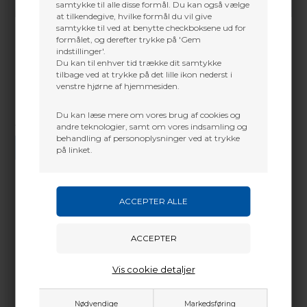
samtykke til alle disse formål. Du kan også vælge
at tilkendegive, hvilke formål du vil give
samtykke til ved at benytte checkboksene ud for
formålet, og derefter trykke på 'Gem
indstillinger'.
Du kan til enhver tid trække dit samtykke
tilbage ved at trykke på det lille ikon nederst i
venstre hjørne af hjemmesiden.
Du kan læse mere om vores brug af cookies og
andre teknologier, samt om vores indsamling og
Vi gør vores bedste for at besvare alle henvendelser indenfor 24 timer.
behandling af personoplysninger ved at trykke
SEND SPØRGSMÅL
på linket.
Martin Damsbo
Mere info
Sjælland
Full-synthetic formula makes for easy arrow
+45 2751 3356
extraction
Vis cookie detaljer
martin@baldurs-archery.dk
• Scent free, easy to apply
• Suitable for all arrow types
Jylland
• Quiver-mount neoprene sleeve included
Nødvendige
Markedsføring