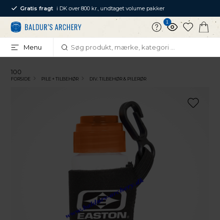
Gratis fragt
i DK over 800 kr., undtaget volume pakker
1
Menu
100
FORSIDE
PILE + TILBEHØR
DIV. TILBEHØR & PILERØR