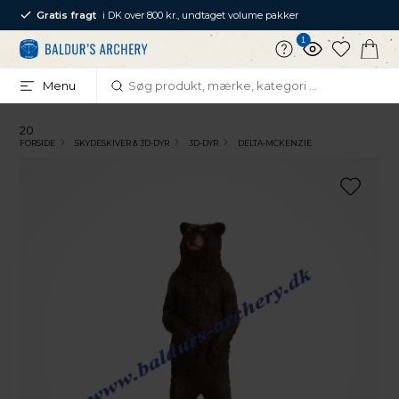
Gratis fragt
i DK over 800 kr., undtaget volume pakker
1
Menu
20
FORSIDE
SKYDESKIVER & 3D-DYR
3D-DYR
DELTA-MCKENZIE