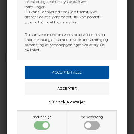
formålet, og derefter trykke på 'Gem
indstillinger'.
Du kan til enhver tid trække dit samtykke
tilbage ved at trykke på det lille ikon nederst i
venstre hjørne af hjemmesiden.
Du kan læse mere om vores brug af cookies og
andre teknologier, samt om vores indsamling og
behandling af personoplysninger ved at trykke
Vi gør vores bedste for at besvare alle henvendelser indenfor 24 timer.
på linket.
SEND SPØRGSMÅL
Martin Damsbo
Mere info
Sjælland
Vis cookie detaljer
+45 2751 3356
martin@baldurs-archery.dk
Dette passer godt sammen.
Nødvendige
Markedsføring
Jylland
+45 9718 3356