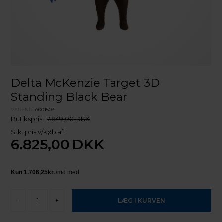
Delta McKenzie Target 3D
Standing Black Bear
VARENR.
A001503
Butikspris
7.849,00 DKK
Stk. pris v/køb af 1
6.825,00
DKK
-
+