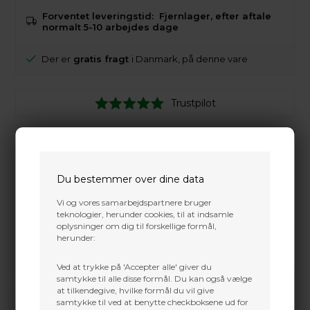
Forventet leveringstid:
Fjernlager, efter aftale
normalt 5-10 arbejdes dage
Der er
gratis fragt
i Danmark, på denne vare
Trustpilot
Du bestemmer over dine data
Vi og vores samarbejdspartnere bruger
teknologier, herunder cookies, til at indsamle
oplysninger om dig til forskellige formål,
herunder:
Ved at trykke på 'Accepter alle' giver du
samtykke til alle disse formål. Du kan også vælge
at tilkendegive, hvilke formål du vil give
samtykke til ved at benytte checkboksene ud for