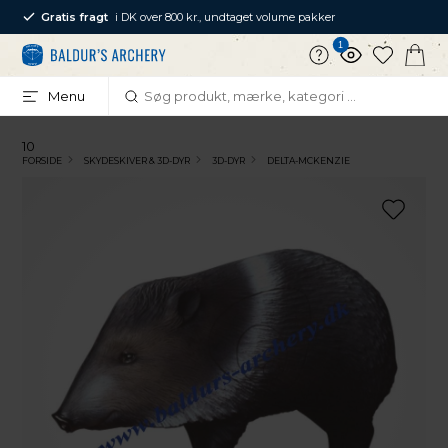
Gratis fragt
i DK over 800 kr., undtaget volume pakker
1
Menu
10
FORSIDE
SKYDESKIVER & 3D-DYR
3D-DYR
DELTA-MCKENZIE