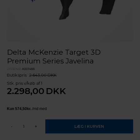
Delta McKenzie Target 3D
Premium Series Javelina
VARENR.
A001488
Butikspris
2.643,00 DKK
Stk. pris v/køb af 1
2.298,00
DKK
-
+