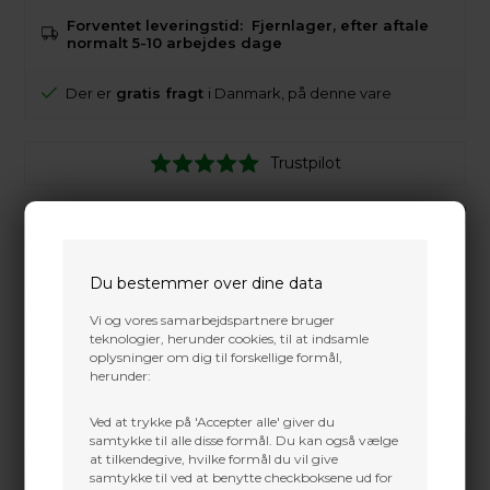
Forventet leveringstid:
Fjernlager, efter aftale
normalt 5-10 arbejdes dage
Der er
gratis fragt
i Danmark, på denne vare
Trustpilot
Du bestemmer over dine data
Vi og vores samarbejdspartnere bruger
teknologier, herunder cookies, til at indsamle
oplysninger om dig til forskellige formål,
herunder:
Ved at trykke på 'Accepter alle' giver du
samtykke til alle disse formål. Du kan også vælge
at tilkendegive, hvilke formål du vil give
samtykke til ved at benytte checkboksene ud for