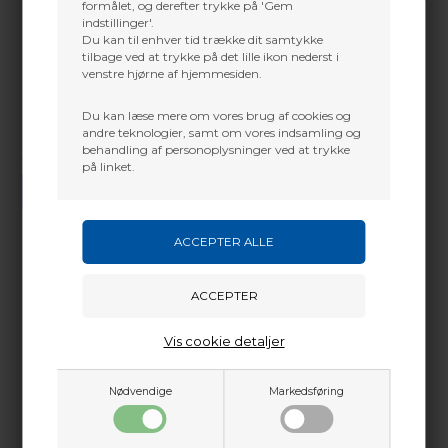
formålet, og derefter trykke på 'Gem
indstillinger'.
Du kan til enhver tid trække dit samtykke
tilbage ved at trykke på det lille ikon nederst i
venstre hjørne af hjemmesiden.
Du kan læse mere om vores brug af cookies og
andre teknologier, samt om vores indsamling og
behandling af personoplysninger ved at trykke
Vi gør vores bedste for at besvare alle henvendelser indenfor 24 timer.
på linket.
SEND SPØRGSMÅL
Martin Damsbo
Mere info
Sjælland
Vis cookie detaljer
+45 2751 3356
martin@baldurs-archery.dk
Dette passer godt sammen.
Nødvendige
Markedsføring
Jylland
+45 9718 3356