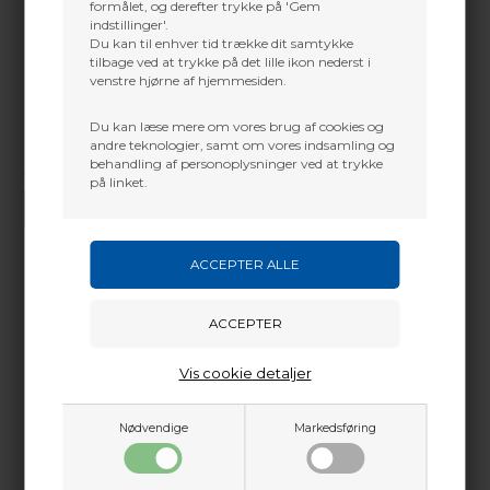
formålet, og derefter trykke på 'Gem
indstillinger'.
Du kan til enhver tid trække dit samtykke
tilbage ved at trykke på det lille ikon nederst i
venstre hjørne af hjemmesiden.
Du kan læse mere om vores brug af cookies og
andre teknologier, samt om vores indsamling og
behandling af personoplysninger ved at trykke
Vi gør vores bedste for at besvare alle henvendelser indenfor 24 timer.
på linket.
SEND SPØRGSMÅL
Martin Damsbo
Mere info
Sjælland
Vis cookie detaljer
+45 2751 3356
martin@baldurs-archery.dk
Dette passer godt sammen.
Nødvendige
Markedsføring
Jylland
+45 9718 3356