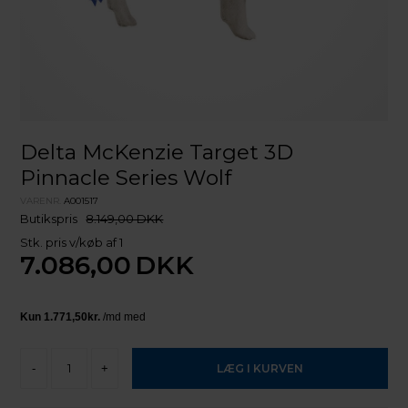
Delta McKenzie Target 3D
Pinnacle Series Wolf
VARENR.
A001517
Butikspris
8.149,00 DKK
Stk. pris v/køb af 1
7.086,00
DKK
-
+