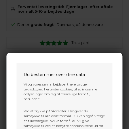
Forventet leveringstid:
Fjernlager, efter aftale
normalt 5-10 arbejdes dage
Der er
gratis fragt
i Danmark, på denne vare
Trustpilot
Du bestemmer over dine data
Vi og vores samarbejdspartnere bruger
teknologier, herunder cookies, til at indsamle
oplysninger om dig til forskellige formål,
herunder:
Ved at trykke på 'Accepter alle' giver du
samtykke til alle disse formål. Du kan også vælge
at tilkendegive, hvilke formål du vil give
samtykke til ved at benytte checkboksene ud for