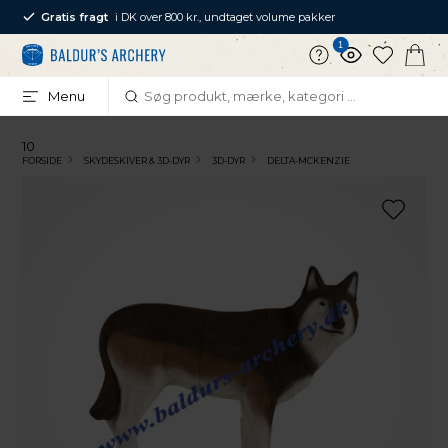
Gratis fragt
i DK over 800 kr., undtaget volume pakker
1
Menu
10
FORSIDE
SKYDESKIVER & 3D-DYR
3D-DYR
DELTA-MCKENZIE